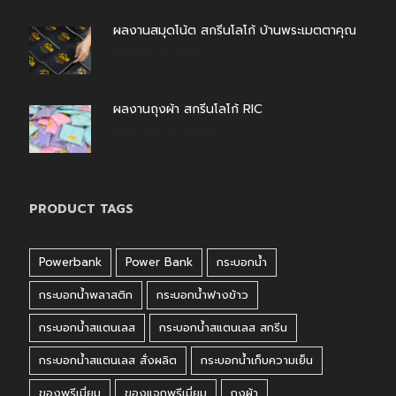
ผลงานสมุดโน้ต สกรีนโลโก้ บ้านพระเมตตาคุณ
สิงหาคม 4, 2026
ผลงานถุงผ้า สกรีนโลโก้ RIC
กรกฎาคม 31, 2026
PRODUCT TAGS
Powerbank
Power Bank
กระบอกน้ำ
กระบอกน้ำพลาสติก
กระบอกน้ำฟางข้าว
กระบอกน้ำสแตนเลส
กระบอกน้ำสแตนเลส สกรีน
กระบอกน้ำสแตนเลส สั่งผลิต
กระบอกน้ำเก็บความเย็น
ของพรีเมี่ยม
ของแจกพรีเมี่ยม
ถุงผ้า