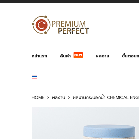
NEW
หน้าแรก
สินค้า
ผลงาน
ขั้นตอนกา
ผลงาน POWER BANK แบตสำรอง
ของพรีเ
สินค้าป้องกัน COVID-19
สายค
อุปกรณ์เสริมกระบอกน้ำ
พัดลมมือถือ พัดลมพก
ของช
ของชำร่วยงานบ
HOME
ผลงาน
ผลงานกระบอกน้ำ CHEMICAL ENG