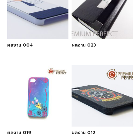
ผลงาน 004
ผลงาน 023
ผลงาน 019
ผลงาน 012