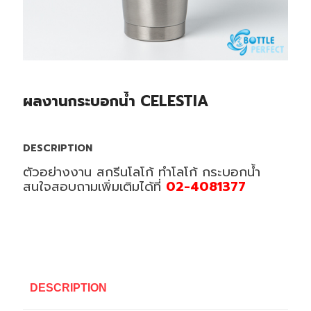
ผลงานกระบอกน้ำ CELESTIA
DESCRIPTION
ตัวอย่างงาน สกรีนโลโก้ ทำโลโก้ กระบอกน้ำ
สนใจสอบถามเพิ่มเติมได้ที่
02-4081377
DESCRIPTION