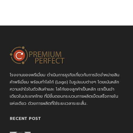
โรงงานของพรีเมี่ยม ดำเนินการธุรกิจเกี่ยวกับการจัดจำหน่ายสิน
ค้าพรีเมี่ยม พร้อมทำโลโก้ (Logo) ในรูปแบบต่างๆ โดยเน้นหลัก
ความเข้าใจในตัวสินค้าและ โลโก้ของลูกค้าเป็นหลัก เราเป็นเจ้า
เดียวในประเทศไทย ที่มีขั้นตอนกระบวนการผลิตเบ็ดเสร็จภายใน
แห่งเดียว ด้วยการผลิตที่ใช้ระยะเวลาระยะสั้น..
RECENT POST