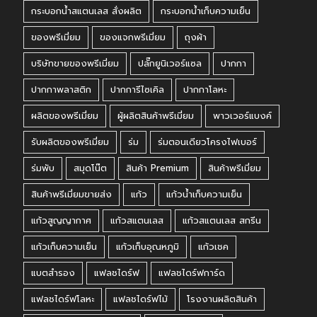
กระบอกน้ำสแตนเลส สั่งผลิต
กระบอกน้ำเก็บความเย็น
ของพรีเมี่ยม
ของแจกพรีเมี่ยม
ถุงผ้า
บริษัทขายของพรีเมี่ยม
ปลั๊กยูนิเวอร์แซล
ปากกา
ปากกาพลาสติก
ปากการีไซเคิล
ปากกาโลหะ
ผลิตของพรีเมี่ยม
ผู้ผลิตสินค้าพรีเมี่ยม
พาวเวอร์แบงค์
รับผลิตของพรีเมี่ยม
ร่ม
ร่มตอนเดียวโครงไฟเบอร์
ร่มพับ
สมุดโน๊ต
สินค้า Premium
สินค้าพรีเมี่ยม
สินค้าพรีเมี่ยมขายส่ง
แก้ว
แก้วน้ำเก็บความเย็น
แก้วสูญญากาศ
แก้วสแตนเลส
แก้วสแตนเลส สกรีน
แก้วเก็บความเย็น
แก้วเก็บอุณหภูมิ
แก้วเชค
แบตสำรอง
แฟลชไดร์ฟ
แฟลชไดร์ฟการ์ด
แฟลชไดร์ฟโลหะ
แฟลชไดร์ฟไม้
โรงงานผลิตสินค้า