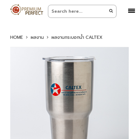
HOME
ผลงาน
ผลงานกระบอกน้ำ CALTEX