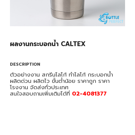
ผลงานกระบอกน้ำ CALTEX
DESCRIPTION
ตัวอย่างงาน สกรีนโลโก้ ทำโลโก้ กระบอกน้ำ
ผลิตด่วน ผลิตไว ขั้นต่ำน้อย ราคาถูก ราคา
โรงงาน จัดส่งทั่วประเทศ
สนใจสอบถามเพิ่มเติมได้ที่
02-4081377