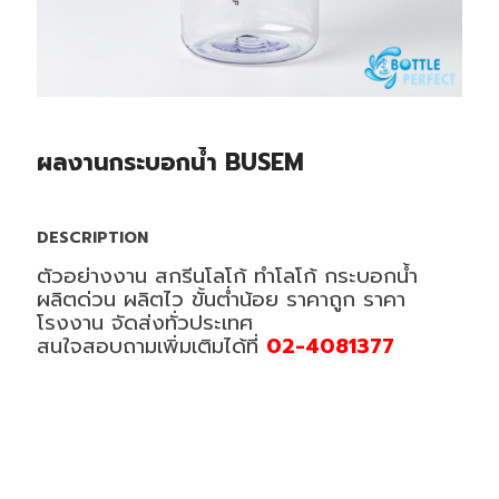
ผลงานกระบอกน้ำ BUSEM
DESCRIPTION
ตัวอย่างงาน สกรีนโลโก้ ทำโลโก้ กระบอกน้ำ
ผลิตด่วน ผลิตไว ขั้นต่ำน้อย ราคาถูก ราคา
โรงงาน จัดส่งทั่วประเทศ
สนใจสอบถามเพิ่มเติมได้ที่
02-4081377