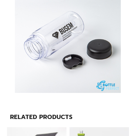
RELATED PRODUCTS