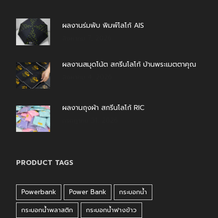
ผลงานร่มพับ พิมพ์โลโก้ AIS
สิงหาคม 7, 2026
ผลงานสมุดโน้ต สกรีนโลโก้ บ้านพระเมตตาคุณ
สิงหาคม 4, 2026
ผลงานถุงผ้า สกรีนโลโก้ RIC
กรกฎาคม 31, 2026
PRODUCT TAGS
Powerbank
Power Bank
กระบอกน้ำ
กระบอกน้ำพลาสติก
กระบอกน้ำฟางข้าว