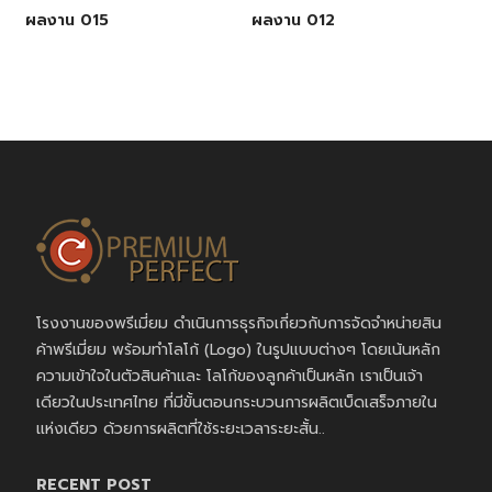
ผลงาน 015
ผลงาน 012
โรงงานของพรีเมี่ยม ดำเนินการธุรกิจเกี่ยวกับการจัดจำหน่ายสิน
ค้าพรีเมี่ยม พร้อมทำโลโก้ (Logo) ในรูปแบบต่างๆ โดยเน้นหลัก
ความเข้าใจในตัวสินค้าและ โลโก้ของลูกค้าเป็นหลัก เราเป็นเจ้า
เดียวในประเทศไทย ที่มีขั้นตอนกระบวนการผลิตเบ็ดเสร็จภายใน
แห่งเดียว ด้วยการผลิตที่ใช้ระยะเวลาระยะสั้น..
RECENT POST