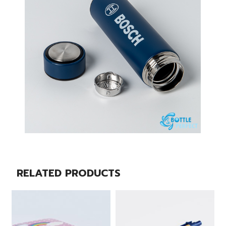
RELATED PRODUCTS