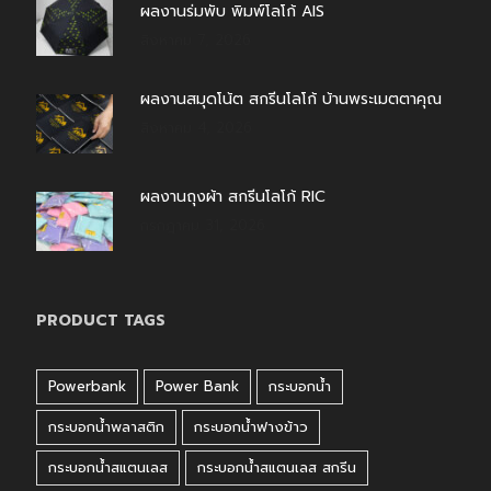
ผลงานร่มพับ พิมพ์โลโก้ AIS
สิงหาคม 7, 2026
ผลงานสมุดโน้ต สกรีนโลโก้ บ้านพระเมตตาคุณ
สิงหาคม 4, 2026
ผลงานถุงผ้า สกรีนโลโก้ RIC
กรกฎาคม 31, 2026
PRODUCT TAGS
Powerbank
Power Bank
กระบอกน้ำ
กระบอกน้ำพลาสติก
กระบอกน้ำฟางข้าว
กระบอกน้ำสแตนเลส
กระบอกน้ำสแตนเลส สกรีน