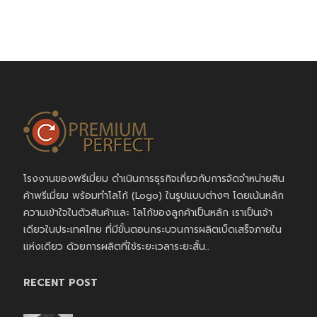
โรงงานของพรีเมี่ยม ดำเนินการธุรกิจเกี่ยวกับการจัดจำหน่ายสิน
ค้าพรีเมี่ยม พร้อมทำโลโก้ (Logo) ในรูปแบบต่างๆ โดยเน้นหลัก
ความเข้าใจในตัวสินค้าและ โลโก้ของลูกค้าเป็นหลัก เราเป็นเจ้า
เดียวในประเทศไทย ที่มีขั้นตอนกระบวนการผลิตเบ็ดเสร็จภายใน
แห่งเดียว ด้วยการผลิตที่ใช้ระยะเวลาระยะสั้น..
RECENT POST