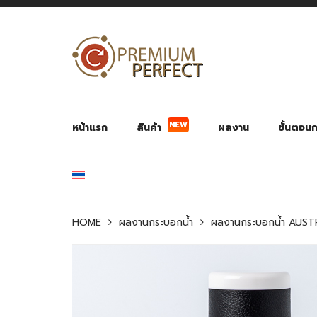
หน้าแรก
สินค้า
ผลงาน
ขั้นตอนกา
NEW
ผลงาน POWER BANK แบตสำรอง
ของพรีเ
สินค้าป้องกัน COVID-19
สายค
อุปกรณ์เสริมกระบอกน้ำ
พัดลมมือถือ พัดลมพก
ของช
ของชำร่วยงานบ
HOME
ผลงานกระบอกน้ำ
ผลงานกระบอกน้ำ AUST