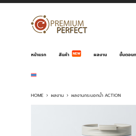
NEW
หน้าแรก
สินค้า
ผลงาน
ขั้นตอนกา
ผลงาน POWER BANK แบตสำรอง
ของพรีเ
สินค้าป้องกัน COVID-19
สายค
อุปกรณ์เสริมกระบอกน้ำ
พัดลมมือถือ พัดลมพก
ของช
ของชำร่วยงานบ
HOME
ผลงาน
ผลงานกระบอกน้ำ ACTION