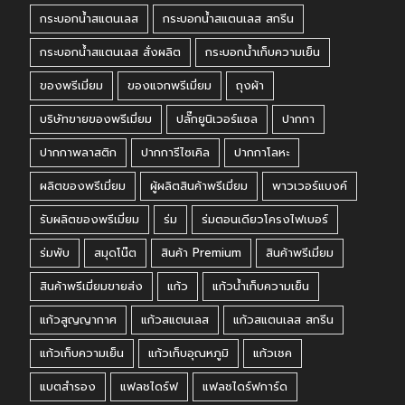
กระบอกน้ำสแตนเลส
กระบอกน้ำสแตนเลส สกรีน
กระบอกน้ำสแตนเลส สั่งผลิต
กระบอกน้ำเก็บความเย็น
ของพรีเมี่ยม
ของแจกพรีเมี่ยม
ถุงผ้า
บริษัทขายของพรีเมี่ยม
ปลั๊กยูนิเวอร์แซล
ปากกา
ปากกาพลาสติก
ปากการีไซเคิล
ปากกาโลหะ
ผลิตของพรีเมี่ยม
ผู้ผลิตสินค้าพรีเมี่ยม
พาวเวอร์แบงค์
รับผลิตของพรีเมี่ยม
ร่ม
ร่มตอนเดียวโครงไฟเบอร์
ร่มพับ
สมุดโน๊ต
สินค้า Premium
สินค้าพรีเมี่ยม
สินค้าพรีเมี่ยมขายส่ง
แก้ว
แก้วน้ำเก็บความเย็น
แก้วสูญญากาศ
แก้วสแตนเลส
แก้วสแตนเลส สกรีน
แก้วเก็บความเย็น
แก้วเก็บอุณหภูมิ
แก้วเชค
แบตสำรอง
แฟลชไดร์ฟ
แฟลชไดร์ฟการ์ด