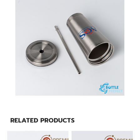
RELATED PRODUCTS