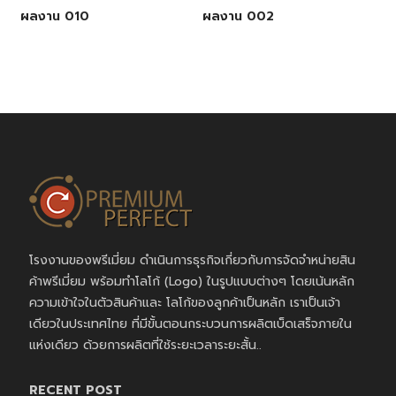
ผลงาน 010
ผลงาน 002
โรงงานของพรีเมี่ยม ดำเนินการธุรกิจเกี่ยวกับการจัดจำหน่ายสิน
ค้าพรีเมี่ยม พร้อมทำโลโก้ (Logo) ในรูปแบบต่างๆ โดยเน้นหลัก
ความเข้าใจในตัวสินค้าและ โลโก้ของลูกค้าเป็นหลัก เราเป็นเจ้า
เดียวในประเทศไทย ที่มีขั้นตอนกระบวนการผลิตเบ็ดเสร็จภายใน
แห่งเดียว ด้วยการผลิตที่ใช้ระยะเวลาระยะสั้น..
RECENT POST