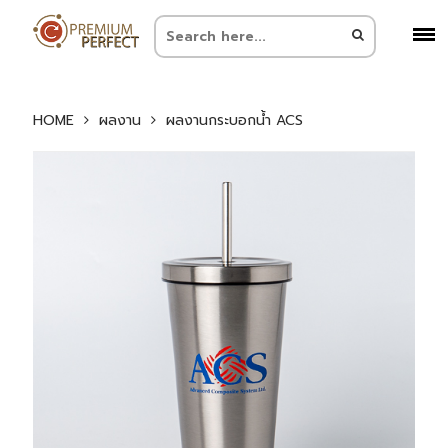
HOME
ผลงาน
ผลงานกระบอกน้ำ ACS