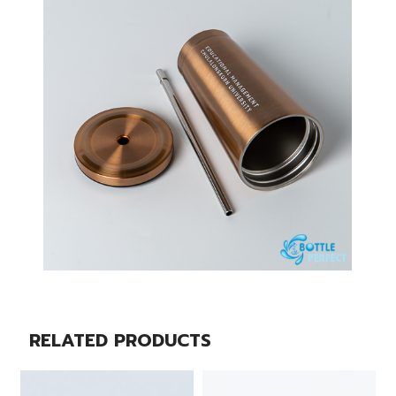
RELATED PRODUCTS