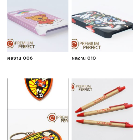
ผลงาน 006
ผลงาน 010