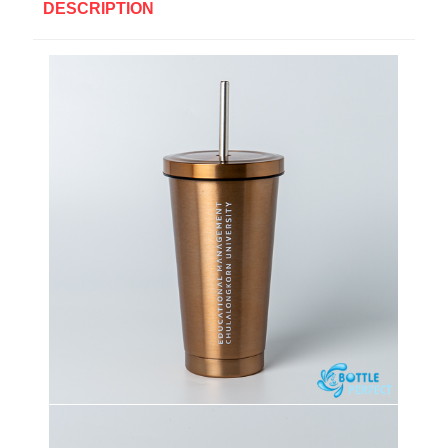
DESCRIPTION