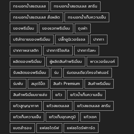
กระบอกน้ำสแตนเลส
กระบอกน้ำสแตนเลส สกรีน
กระบอกน้ำสแตนเลส สั่งผลิต
กระบอกน้ำเก็บความเย็น
ของพรีเมี่ยม
ของแจกพรีเมี่ยม
ถุงผ้า
บริษัทขายของพรีเมี่ยม
ปลั๊กยูนิเวอร์แซล
ปากกา
ปากกาพลาสติก
ปากการีไซเคิล
ปากกาโลหะ
ผลิตของพรีเมี่ยม
ผู้ผลิตสินค้าพรีเมี่ยม
พาวเวอร์แบงค์
รับผลิตของพรีเมี่ยม
ร่ม
ร่มตอนเดียวโครงไฟเบอร์
ร่มพับ
สมุดโน๊ต
สินค้า Premium
สินค้าพรีเมี่ยม
สินค้าพรีเมี่ยมขายส่ง
แก้ว
แก้วน้ำเก็บความเย็น
แก้วสูญญากาศ
แก้วสแตนเลส
แก้วสแตนเลส สกรีน
แก้วเก็บความเย็น
แก้วเก็บอุณหภูมิ
แก้วเชค
แบตสำรอง
แฟลชไดร์ฟ
แฟลชไดร์ฟการ์ด