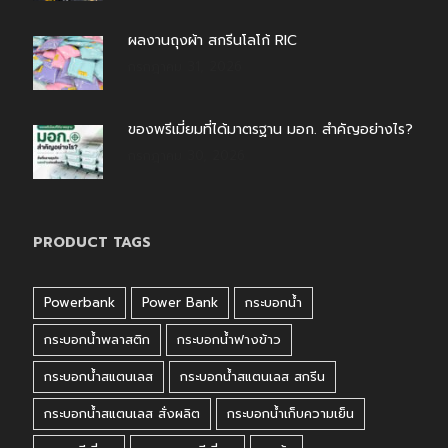
ผลงานถุงผ้า สกรีนโลโก้ RIC
กรกฎาคม 31, 2026
ของพรีเมี่ยมที่ได้มาตรฐาน มอก. สำคัญอย่างไร?
กรกฎาคม 30, 2026
PRODUCT TAGS
Powerbank
Power Bank
กระบอกน้ำ
กระบอกน้ำพลาสติก
กระบอกน้ำฟางข้าว
กระบอกน้ำสแตนเลส
กระบอกน้ำสแตนเลส สกรีน
กระบอกน้ำสแตนเลส สั่งผลิต
กระบอกน้ำเก็บความเย็น