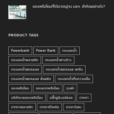
ของพรีเมี่ยมที่ได้มาตรฐาน มอก. สำคัญอย่างไร?
กรกฎาคม 30, 2026
PRODUCT TAGS
Powerbank
Power Bank
กระบอกน้ำ
กระบอกน้ำพลาสติก
กระบอกน้ำฟางข้าว
กระบอกน้ำสแตนเลส
กระบอกน้ำสแตนเลส สกรีน
กระบอกน้ำสแตนเลส สั่งผลิต
กระบอกน้ำเก็บความเย็น
ของพรีเมี่ยม
ของแจกพรีเมี่ยม
ถุงผ้า
บริษัทขายของพรีเมี่ยม
ปลั๊กยูนิเวอร์แซล
ปากกา
ปากกาพลาสติก
ปากการีไซเคิล
ปากกาโลหะ