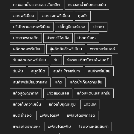
กระบอกน้ำสแตนเลส สั่งผลิต
กระบอกน้ำเก็บความเย็น
ของพรีเมี่ยม
ของแจกพรีเมี่ยม
ถุงผ้า
บริษัทขายของพรีเมี่ยม
ปลั๊กยูนิเวอร์แซล
ปากกา
ปากกาพลาสติก
ปากการีไซเคิล
ปากกาโลหะ
ผลิตของพรีเมี่ยม
ผู้ผลิตสินค้าพรีเมี่ยม
พาวเวอร์แบงค์
รับผลิตของพรีเมี่ยม
ร่ม
ร่มตอนเดียวโครงไฟเบอร์
ร่มพับ
สมุดโน๊ต
สินค้า Premium
สินค้าพรีเมี่ยม
สินค้าพรีเมี่ยมขายส่ง
แก้ว
แก้วน้ำเก็บความเย็น
แก้วสูญญากาศ
แก้วสแตนเลส
แก้วสแตนเลส สกรีน
แก้วเก็บความเย็น
แก้วเก็บอุณหภูมิ
แก้วเชค
แบตสำรอง
แฟลชไดร์ฟ
แฟลชไดร์ฟการ์ด
แฟลชไดร์ฟโลหะ
แฟลชไดร์ฟไม้
โรงงานผลิตสินค้า