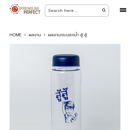
HOME
ผลงาน
ผลงานกระบอกน้ำ สู้ สู้