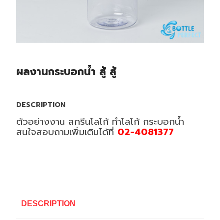
ผลงานกระบอกน้ำ สู้ สู้
DESCRIPTION
ตัวอย่างงาน สกรีนโลโก้ ทำโลโก้ กระบอกน้ำ
สนใจสอบถามเพิ่มเติมได้ที่
02-4081377
DESCRIPTION