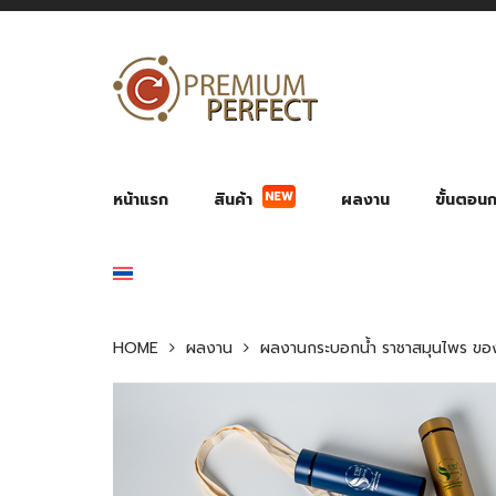
หน้าแรก
สินค้า
ผลงาน
ขั้นตอนกา
NEW
ผลงาน POWER BANK แบตสำรอง
ของพรีเ
สินค้าป้องกัน COVID-19
สายค
อุปกรณ์เสริมกระบอกน้ำ
พัดลมมือถือ พัดลมพก
ของช
ของชำร่วยงานบ
HOME
ผลงาน
ผลงานกระบอกน้ำ ราชาสมุนไพร ของพ