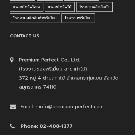
แฟลชไดร์ฟโลหะ
แฟลชไดร์ฟไม้
โรงงานผลิตสินค้า
โรงงานผลิตสินค้าพรีเมี่ยม
โรงงานพรีเมี่ยม
CONTACT US
Premium Perfect Co., Ltd.
(โรงงานของพรีเมี่ยม สาขาท่าไม้)
372 หมู่ 4 ตำบลท่าไม้ อำเภอกระทุ่มแบน จังหวัด
สมุทรสาคร 74110
Email: • info@premium-perfect.com
Phone: 02-408-1377