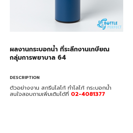
ผลงานกระบอกน้ำ ที่ระลึกงานเกษียณ
กลุ่มการพยาบาล 64
DESCRIPTION
ตัวอย่างงาน สกรีนโลโก้ ทำโลโก้ กระบอกน้ำ
สนใจสอบถามเพิ่มเติมได้ที่
02-4081377