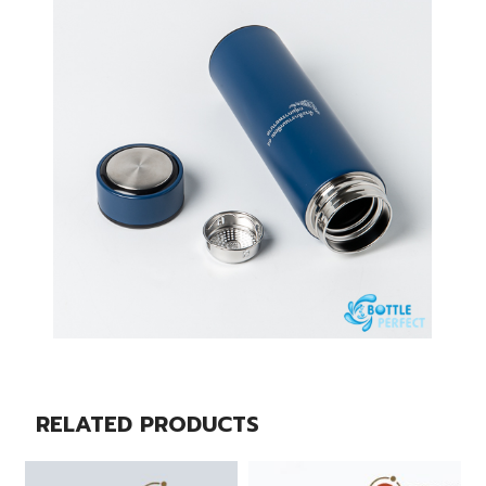
RELATED PRODUCTS