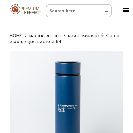
HOME
ผลงานกระบอกน้ำ
ผลงานกระบอกน้ำ ที่ระลึกงาน
เกษียณ กลุ่มการพยาบาล 64