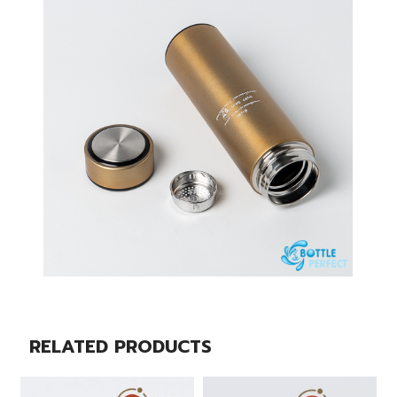
RELATED PRODUCTS