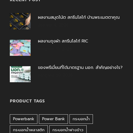
ผลงานสมุดโน้ต สกรีนโลโก้ บ้านพระเมตตาคุณ
สิงหาคม 4, 2026
ผลงานถุงผ้า สกรีนโลโก้ RIC
กรกฎาคม 31, 2026
ของพรีเมี่ยมที่ได้มาตรฐาน มอก. สำคัญอย่างไร?
กรกฎาคม 30, 2026
PRODUCT TAGS
Powerbank
Power Bank
กระบอกน้ำ
กระบอกน้ำพลาสติก
กระบอกน้ำฟางข้าว