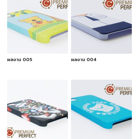
ผลงาน 005
ผลงาน 004