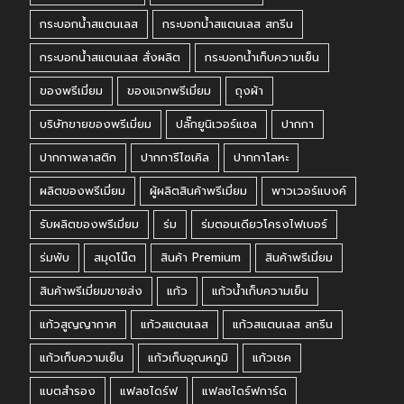
กระบอกน้ำสแตนเลส
กระบอกน้ำสแตนเลส สกรีน
กระบอกน้ำสแตนเลส สั่งผลิต
กระบอกน้ำเก็บความเย็น
ของพรีเมี่ยม
ของแจกพรีเมี่ยม
ถุงผ้า
บริษัทขายของพรีเมี่ยม
ปลั๊กยูนิเวอร์แซล
ปากกา
ปากกาพลาสติก
ปากการีไซเคิล
ปากกาโลหะ
ผลิตของพรีเมี่ยม
ผู้ผลิตสินค้าพรีเมี่ยม
พาวเวอร์แบงค์
รับผลิตของพรีเมี่ยม
ร่ม
ร่มตอนเดียวโครงไฟเบอร์
ร่มพับ
สมุดโน๊ต
สินค้า Premium
สินค้าพรีเมี่ยม
สินค้าพรีเมี่ยมขายส่ง
แก้ว
แก้วน้ำเก็บความเย็น
แก้วสูญญากาศ
แก้วสแตนเลส
แก้วสแตนเลส สกรีน
แก้วเก็บความเย็น
แก้วเก็บอุณหภูมิ
แก้วเชค
แบตสำรอง
แฟลชไดร์ฟ
แฟลชไดร์ฟการ์ด