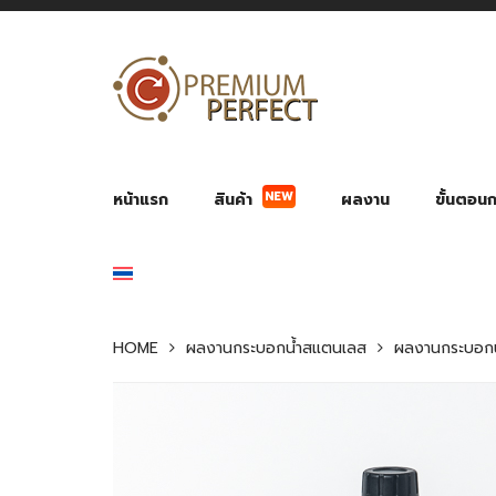
NEW
หน้าแรก
สินค้า
ผลงาน
ขั้นตอนกา
ผลงาน POWER BANK แบตสำรอง
ของพรีเ
สินค้าป้องกัน COVID-19
สายค
อุปกรณ์เสริมกระบอกน้ำ
พัดลมมือถือ พัดลมพก
ของช
ของชำร่วยงานบ
HOME
ผลงานกระบอกน้ำสแตนเลส
ผลงานกระบอกน