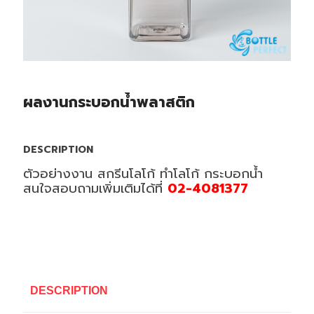
ผลงานกระบอกน้ำพลาสติก
DESCRIPTION
ตัวอย่างงาน สกรีนโลโก้ ทำโลโก้ กระบอกน้ำ
สนใจสอบถามเพิ่มเติมได้ที่
02-4081377
DESCRIPTION