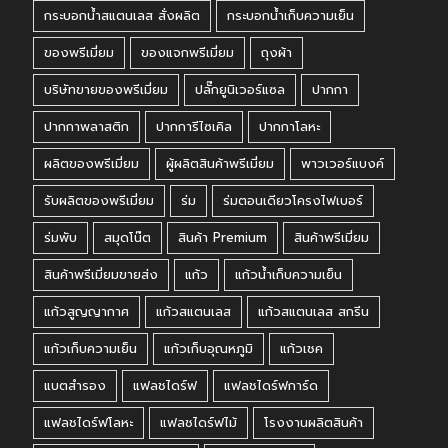
กระบอกน้ำสแตนเลส สั่งผลิต
กระบอกน้ำเก็บความเย็น
ของพรีเมี่ยม
ของแจกพรีเมี่ยม
ถุงผ้า
บริษัทขายของพรีเมี่ยม
ปลั๊กยูนิเวอร์แซล
ปากกา
ปากกาพลาสติก
ปากการีไซเคิล
ปากกาโลหะ
ผลิตของพรีเมี่ยม
ผู้ผลิตสินค้าพรีเมี่ยม
พาวเวอร์แบงค์
รับผลิตของพรีเมี่ยม
ร่ม
ร่มตอนเดียวโครงไฟเบอร์
ร่มพับ
สมุดโน๊ต
สินค้า Premium
สินค้าพรีเมี่ยม
สินค้าพรีเมี่ยมขายส่ง
แก้ว
แก้วน้ำเก็บความเย็น
แก้วสูญญากาศ
แก้วสแตนเลส
แก้วสแตนเลส สกรีน
แก้วเก็บความเย็น
แก้วเก็บอุณหภูมิ
แก้วเชค
แบตสำรอง
แฟลชไดร์ฟ
แฟลชไดร์ฟการ์ด
แฟลชไดร์ฟโลหะ
แฟลชไดร์ฟไม้
โรงงานผลิตสินค้า