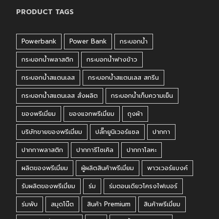
PRODUCT TAGS
Powerbank
Power Bank
กระบอกน้ำ
กระบอกน้ำพลาสติก
กระบอกน้ำฟางข้าว
กระบอกน้ำสแตนเลส
กระบอกน้ำสแตนเลส สกรีน
กระบอกน้ำสแตนเลส สั่งผลิต
กระบอกน้ำเก็บความเย็น
ของพรีเมี่ยม
ของแจกพรีเมี่ยม
ถุงผ้า
บริษัทขายของพรีเมี่ยม
ปลั๊กยูนิเวอร์แซล
ปากกา
ปากกาพลาสติก
ปากการีไซเคิล
ปากกาโลหะ
ผลิตของพรีเมี่ยม
ผู้ผลิตสินค้าพรีเมี่ยม
พาวเวอร์แบงค์
รับผลิตของพรีเมี่ยม
ร่ม
ร่มตอนเดียวโครงไฟเบอร์
ร่มพับ
สมุดโน๊ต
สินค้า Premium
สินค้าพรีเมี่ยม