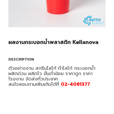
ผลงานกระบอกน้ำพลาสติก Kellanova
DESCRIPTION
ตัวอย่างงาน สกรีนโลโก้ ทำโลโก้ กระบอกน้ำ
ผลิตด่วน ผลิตไว ขั้นต่ำน้อย ราคาถูก ราคา
โรงงาน จัดส่งทั่วประเทศ
สนใจสอบถามเพิ่มเติมได้ที่
02-4081377