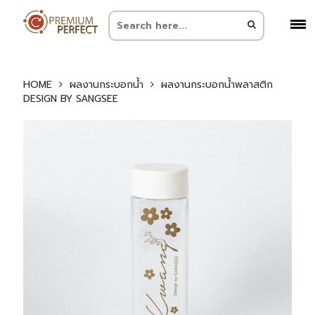
HOME
ผลงานกระบอกน้ำ
ผลงานกระบอกน้ำพลาสติก
DESIGN BY SANGSEE