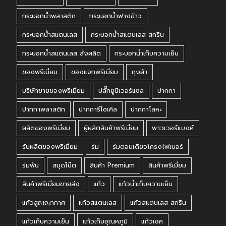
กระบอกน้ำพลาสติก
กระบอกน้ำฟางข้าว
กระบอกน้ำสแตนเลส
กระบอกน้ำสแตนเลส สกรีน
กระบอกน้ำสแตนเลส สั่งผลิต
กระบอกน้ำเก็บความเย็น
ของพรีเมี่ยม
ของแจกพรีเมี่ยม
ถุงผ้า
บริษัทขายของพรีเมี่ยม
ปลั๊กยูนิเวอร์แซล
ปากกา
ปากกาพลาสติก
ปากการีไซเคิล
ปากกาโลหะ
ผลิตของพรีเมี่ยม
ผู้ผลิตสินค้าพรีเมี่ยม
พาวเวอร์แบงค์
รับผลิตของพรีเมี่ยม
ร่ม
ร่มตอนเดียวโครงไฟเบอร์
ร่มพับ
สมุดโน๊ต
สินค้า Premium
สินค้าพรีเมี่ยม
สินค้าพรีเมี่ยมขายส่ง
แก้ว
แก้วน้ำเก็บความเย็น
แก้วสูญญากาศ
แก้วสแตนเลส
แก้วสแตนเลส สกรีน
แก้วเก็บความเย็น
แก้วเก็บอุณหภูมิ
แก้วเชค