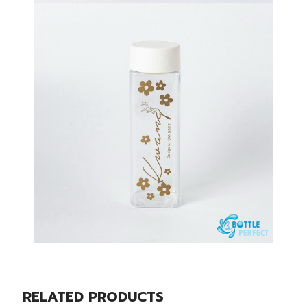
RELATED PRODUCTS