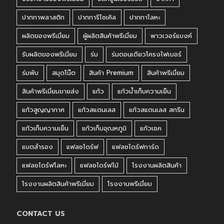
ปากกาพลาสติก
ปากการีไซเคิล
ปากกาโลหะ
ผลิตของพรีเมี่ยม
ผู้ผลิตสินค้าพรีเมี่ยม
พาวเวอร์แบงค์
รับผลิตของพรีเมี่ยม
ร่ม
ร่มตอนเดียวโครงไฟเบอร์
ร่มพับ
สมุดโน๊ต
สินค้า Premium
สินค้าพรีเมี่ยม
สินค้าพรีเมี่ยมขายส่ง
แก้ว
แก้วน้ำเก็บความเย็น
แก้วสูญญากาศ
แก้วสแตนเลส
แก้วสแตนเลส สกรีน
แก้วเก็บความเย็น
แก้วเก็บอุณหภูมิ
แก้วเชค
แบตสำรอง
แฟลชไดร์ฟ
แฟลชไดร์ฟการ์ด
แฟลชไดร์ฟโลหะ
แฟลชไดร์ฟไม้
โรงงานผลิตสินค้า
โรงงานผลิตสินค้าพรีเมี่ยม
โรงงานพรีเมี่ยม
CONTACT US