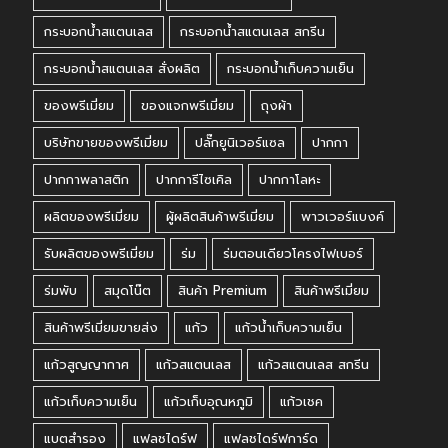
กระบอกน้ำสแตนเลส
กระบอกน้ำสแตนเลส สกรีน
กระบอกน้ำสแตนเลส สั่งผลิต
กระบอกน้ำเก็บความเย็น
ของพรีเมี่ยม
ของแจกพรีเมี่ยม
ถุงผ้า
บริษัทขายของพรีเมี่ยม
ปลั๊กยูนิเวอร์แซล
ปากกา
ปากกาพลาสติก
ปากการีไซเคิล
ปากกาโลหะ
ผลิตของพรีเมี่ยม
ผู้ผลิตสินค้าพรีเมี่ยม
พาวเวอร์แบงค์
รับผลิตของพรีเมี่ยม
ร่ม
ร่มตอนเดียวโครงไฟเบอร์
ร่มพับ
สมุดโน๊ต
สินค้า Premium
สินค้าพรีเมี่ยม
สินค้าพรีเมี่ยมขายส่ง
แก้ว
แก้วน้ำเก็บความเย็น
แก้วสูญญากาศ
แก้วสแตนเลส
แก้วสแตนเลส สกรีน
แก้วเก็บความเย็น
แก้วเก็บอุณหภูมิ
แก้วเชค
แบตสำรอง
แฟลชไดร์ฟ
แฟลชไดร์ฟการ์ด