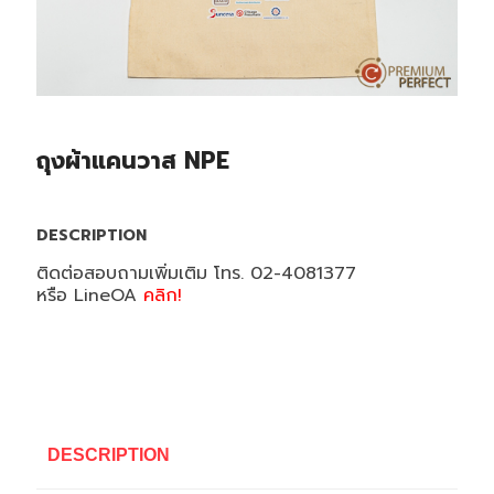
ถุงผ้าแคนวาส NPE
DESCRIPTION
ติดต่อสอบถามเพิ่มเติม โทร. 02-4081377
หรือ LineOA
คลิก!
DESCRIPTION