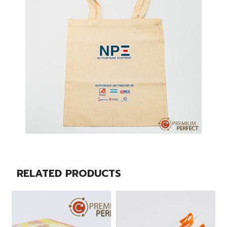
RELATED PRODUCTS