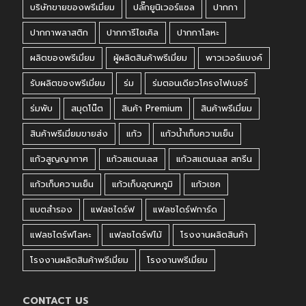
บริษัทขายของพรีเมี่ยม
ปลั๊กยูนิเวอร์แซล
ปากกา
ปากกาพลาสติก
ปากการีไซเคิล
ปากกาโลหะ
ผลิตของพรีเมี่ยม
ผู้ผลิตสินค้าพรีเมี่ยม
พาวเวอร์แบงค์
รับผลิตของพรีเมี่ยม
ร่ม
ร่มตอนเดียวโครงไฟเบอร์
ร่มพับ
สมุดโน๊ต
สินค้า Premium
สินค้าพรีเมี่ยม
สินค้าพรีเมี่ยมขายส่ง
แก้ว
แก้วน้ำเก็บความเย็น
แก้วสูญญากาศ
แก้วสแตนเลส
แก้วสแตนเลส สกรีน
แก้วเก็บความเย็น
แก้วเก็บอุณหภูมิ
แก้วเชค
แบตสำรอง
แฟลชไดร์ฟ
แฟลชไดร์ฟการ์ด
แฟลชไดร์ฟโลหะ
แฟลชไดร์ฟไม้
โรงงานผลิตสินค้า
โรงงานผลิตสินค้าพรีเมี่ยม
โรงงานพรีเมี่ยม
CONTACT US