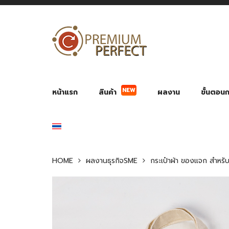
NEW
หน้าแรก
สินค้า
ผลงาน
ขั้นตอนกา
ผลงาน POWER BANK แบตสำรอง
ของพรีเ
สินค้าป้องกัน COVID-19
สายค
อุปกรณ์เสริมกระบอกน้ำ
พัดลมมือถือ พัดลมพก
ของช
ของชำร่วยงานบ
HOME
ผลงานธุรกิจSME
กระเป๋าผ้า ของแจก สำหรับ