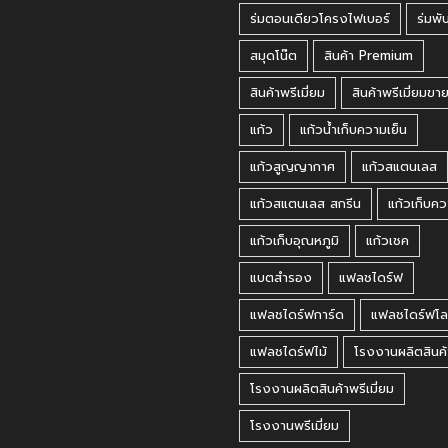
ร่มตอนเดียวโครงไฟเบอร์
ร่มพั
สมุดโน๊ต
สินค้า Premium
สินค้าพรีเมี่ยม
สินค้าพรีเมี่ยมขา
แก้ว
แก้วน้ำเก็บความเย็น
แก้วสูญญากาศ
แก้วสแตนเลส
แก้วสแตนเลส สกรีน
แก้วเก็บคว
แก้วเก็บอุณหภูมิ
แก้วเชค
แบตสำรอง
แฟลชไดร์ฟ
แฟลชไดร์ฟการ์ด
แฟลชไดร์ฟโล
แฟลชไดร์ฟไม้
โรงงานผลิตสินค้
โรงงานผลิตสินค้าพรีเมี่ยม
โรงงานพรีเมี่ยม