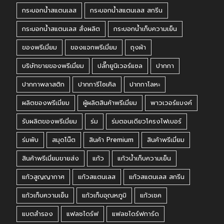
กระบอกน้ำสแตนเลส
กระบอกน้ำสแตนเลส สกรีน
กระบอกน้ำสแตนเลส สั่งผลิต
กระบอกน้ำเก็บความเย็น
ของพรีเมี่ยม
ของแจกพรีเมี่ยม
ถุงผ้า
บริษัทขายของพรีเมี่ยม
ปลั๊กยูนิเวอร์แซล
ปากกา
ปากกาพลาสติก
ปากการีไซเคิล
ปากกาโลหะ
ผลิตของพรีเมี่ยม
ผู้ผลิตสินค้าพรีเมี่ยม
พาวเวอร์แบงค์
รับผลิตของพรีเมี่ยม
ร่ม
ร่มตอนเดียวโครงไฟเบอร์
ร่มพับ
สมุดโน๊ต
สินค้า Premium
สินค้าพรีเมี่ยม
สินค้าพรีเมี่ยมขายส่ง
แก้ว
แก้วน้ำเก็บความเย็น
แก้วสูญญากาศ
แก้วสแตนเลส
แก้วสแตนเลส สกรีน
แก้วเก็บความเย็น
แก้วเก็บอุณหภูมิ
แก้วเชค
แบตสำรอง
แฟลชไดร์ฟ
แฟลชไดร์ฟการ์ด