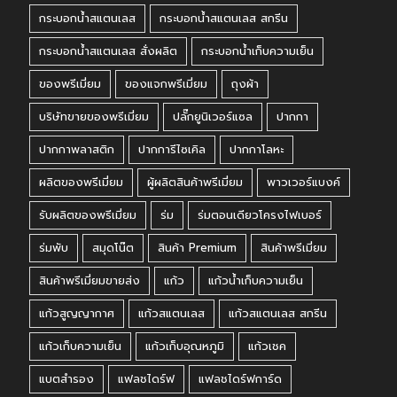
กระบอกน้ำสแตนเลส
กระบอกน้ำสแตนเลส สกรีน
กระบอกน้ำสแตนเลส สั่งผลิต
กระบอกน้ำเก็บความเย็น
ของพรีเมี่ยม
ของแจกพรีเมี่ยม
ถุงผ้า
บริษัทขายของพรีเมี่ยม
ปลั๊กยูนิเวอร์แซล
ปากกา
ปากกาพลาสติก
ปากการีไซเคิล
ปากกาโลหะ
ผลิตของพรีเมี่ยม
ผู้ผลิตสินค้าพรีเมี่ยม
พาวเวอร์แบงค์
รับผลิตของพรีเมี่ยม
ร่ม
ร่มตอนเดียวโครงไฟเบอร์
ร่มพับ
สมุดโน๊ต
สินค้า Premium
สินค้าพรีเมี่ยม
สินค้าพรีเมี่ยมขายส่ง
แก้ว
แก้วน้ำเก็บความเย็น
แก้วสูญญากาศ
แก้วสแตนเลส
แก้วสแตนเลส สกรีน
แก้วเก็บความเย็น
แก้วเก็บอุณหภูมิ
แก้วเชค
แบตสำรอง
แฟลชไดร์ฟ
แฟลชไดร์ฟการ์ด