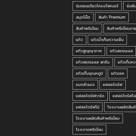
ร่มตอนเดียวโครงไฟเบอร์
ร่มพั
สมุดโน๊ต
สินค้า Premium
สินค้าพรีเมี่ยม
สินค้าพรีเมี่ยมขา
แก้ว
แก้วน้ำเก็บความเย็น
แก้วสูญญากาศ
แก้วสแตนเลส
แก้วสแตนเลส สกรีน
แก้วเก็บคว
แก้วเก็บอุณหภูมิ
แก้วเชค
แบตสำรอง
แฟลชไดร์ฟ
แฟลชไดร์ฟการ์ด
แฟลชไดร์ฟโล
แฟลชไดร์ฟไม้
โรงงานผลิตสินค้
โรงงานผลิตสินค้าพรีเมี่ยม
โรงงานพรีเมี่ยม