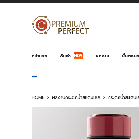
NEW
หน้าแรก
สินค้า
ผลงาน
ขั้นตอนกา
ผลงาน POWER BANK แบตสำรอง
ของพรีเ
สินค้าป้องกัน COVID-19
สายค
อุปกรณ์เสริมกระบอกน้ำ
พัดลมมือถือ พัดลมพก
ของช
ของชำร่วยงานบ
HOME
ผลงานกระติกน้ำสแตนเลส
กระติกน้ำสแตน