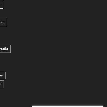
บ
ยส่ง
ามเย็น
หะ
า