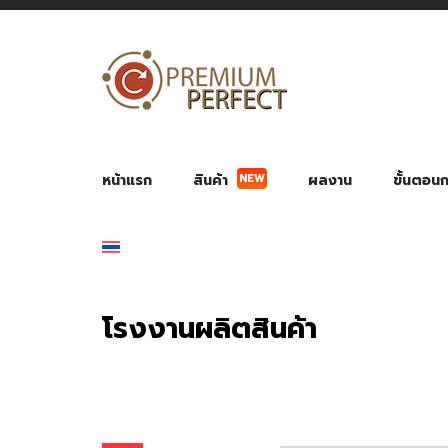
NEW
หน้าแรก
สินค้า
ผลงาน
ขั้นตอนกา
ผลงาน POWER BANK แบตสำรอง
ของพรีเ
สินค้าป้องกัน COVID-19
สายค
อุปกรณ์เสริมกระบอกน้ำ
พัดลมมือถือ พัดลมพก
ของช
ของชำร่วยงานบ
โรงงานผลิตสินค้า