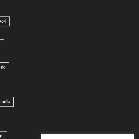
บงค์
บ
ยส่ง
ามเย็น
หะ