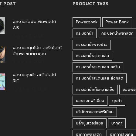
T POST
PRODUCT TAGS
ผลงานร่มพับ พิมพ์โลโก้
Powerbank
Power Bank
AIS
กระบอกน้ำ
กระบอกน้ำพลาสติก
สิงหาคม 7, 2026
กระบอกน้ำฟางข้าว
ผลงานสมุดโน้ต สกรีนโลโก้
บ้านพระเมตตาคุณ
กระบอกน้ำสแตนเลส
สิงหาคม 4, 2026
กระบอกน้ำสแตนเลส สกรีน
ผลงานถุงผ้า สกรีนโลโก้
กระบอกน้ำสแตนเลส สั่งผลิต
RIC
กรกฎาคม 31, 2026
กระบอกน้ำเก็บความเย็น
ของพรีเ
ของแจกพรีเมี่ยม
ถุงผ้า
บริษัทขายของพรีเมี่ยม
ปลั๊กยูนิเวอร์แซล
ปากกา
ปากกาพลาสติก
ปากการีไซเคิล