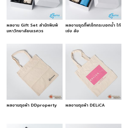
ผลงาน Gift Set สำนักพิมพ์
ผลงานชุดกิ๊ฟเซ็ทกระบอกน้ำ ไท้
มหาวิทยาลัยนเรศวร
เซ่ง ล้ง
ผลงานถุงผ้า DDproperty
ผลงานถุงผ้า DELiCA