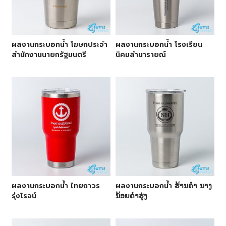
ผลงานกระบอกน้ำ โฆษกประจำ
ผลงานกระบอกน้ำ โรงเรียน
สำนักงานนายกรัฐมนตรี
นิคมลำนารายณ์
ผลงานกระบอกน้ำ ไทยถาวร
ผลงานกระบอกน้ำ ຮ້ານຄຳ ນາງ
รุ่งโรจน์
ນ້ອຍຄຳຮຸ່ງ