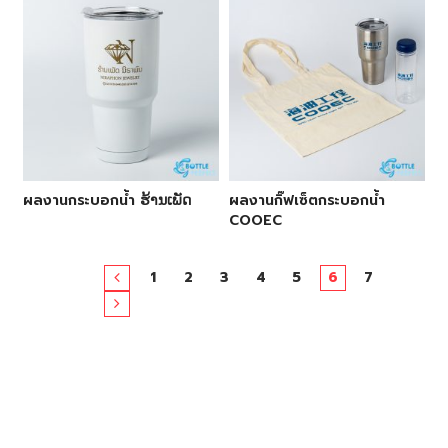
ผลงานกระบอกน้ำ ຮ້ານເພັດ
ผลงานกิ๊ฟเซ็ตกระบอกน้ำ
COOEC
1
2
3
4
5
6
7