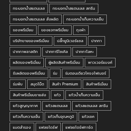
กระบอกน้ำสแตนเลส
กระบอกน้ำสแตนเลส สกรีน
กระบอกน้ำสแตนเลส สั่งผลิต
กระบอกน้ำเก็บความเย็น
ของพรีเมี่ยม
ของแจกพรีเมี่ยม
ถุงผ้า
บริษัทขายของพรีเมี่ยม
ปลั๊กยูนิเวอร์แซล
ปากกา
ปากกาพลาสติก
ปากการีไซเคิล
ปากกาโลหะ
ผลิตของพรีเมี่ยม
ผู้ผลิตสินค้าพรีเมี่ยม
พาวเวอร์แบงค์
รับผลิตของพรีเมี่ยม
ร่ม
ร่มตอนเดียวโครงไฟเบอร์
ร่มพับ
สมุดโน๊ต
สินค้า Premium
สินค้าพรีเมี่ยม
สินค้าพรีเมี่ยมขายส่ง
แก้ว
แก้วน้ำเก็บความเย็น
แก้วสูญญากาศ
แก้วสแตนเลส
แก้วสแตนเลส สกรีน
แก้วเก็บความเย็น
แก้วเก็บอุณหภูมิ
แก้วเชค
แบตสำรอง
แฟลชไดร์ฟ
แฟลชไดร์ฟการ์ด