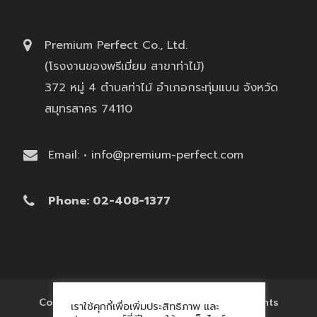
Premium Perfect Co., Ltd.
(โรงงานของพรีเมี่ยม สาขาท่าไม้)
372 หมู่ 4 ตำบลท่าไม้ อำเภอกระทุ่มแบน จังหวัด
สมุทรสาคร 74110
Email: • info@premium-perfect.com
Phone: 02-408-1377
Copyright © 2017 'โรงงานของพรีเมี่ยม' All Rights
เราใช้คุกกี้เพื่อเพิ่มประสิทธิภาพ และ
Reserved.