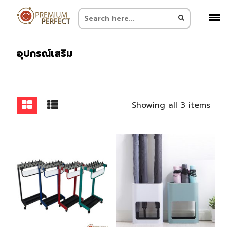
อุปกรณ์เสริม
Showing all 3 items