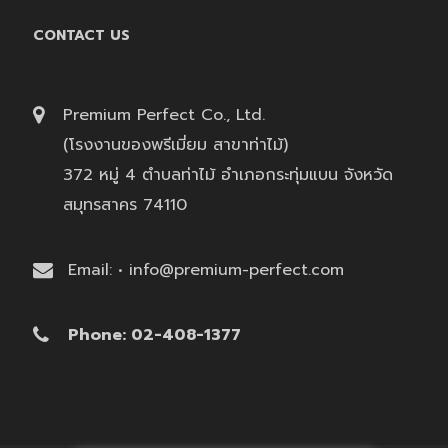
CONTACT US
Premium Perfect Co., Ltd.
(โรงงานของพรีเมี่ยม สาขาท่าไม้)
372 หมู่ 4 ตำบลท่าไม้ อำเภอกระทุ่มแบน จังหวัด
สมุทรสาคร 74110
Email: • info@premium-perfect.com
Phone: 02-408-1377