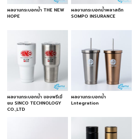
ผลงานกระบอกน้ำ THE NEW
ผลงานกระบอกน้ำพลาสติก
HOPE
SOMPO INSURANCE
ผลงานกระบอกน้ำ ของพรีเมี่
ผลงานกระบอกน้ำ
ยม SINCO TECHNOLOGY
Lntegration
CO.,LTD