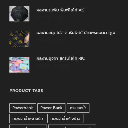
ผลงานร่มพับ พิมพ์โลโก้ AIS
สิงหาคม 7, 2026
ผลงานสมุดโน้ต สกรีนโลโก้ บ้านพระเมตตาคุณ
สิงหาคม 4, 2026
ผลงานถุงผ้า สกรีนโลโก้ RIC
กรกฎาคม 31, 2026
PRODUCT TAGS
Powerbank
Power Bank
กระบอกน้ำ
กระบอกน้ำพลาสติก
กระบอกน้ำฟางข้าว