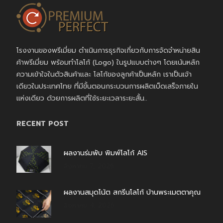
โรงงานของพรีเมี่ยม ดำเนินการธุรกิจเกี่ยวกับการจัดจำหน่ายสิน
ค้าพรีเมี่ยม พร้อมทำโลโก้ (Logo) ในรูปแบบต่างๆ โดยเน้นหลัก
ความเข้าใจในตัวสินค้าและ โลโก้ของลูกค้าเป็นหลัก เราเป็นเจ้า
เดียวในประเทศไทย ที่มีขั้นตอนกระบวนการผลิตเบ็ดเสร็จภายใน
แห่งเดียว ด้วยการผลิตที่ใช้ระยะเวลาระยะสั้น..
RECENT POST
ผลงานร่มพับ พิมพ์โลโก้ AIS
สิงหาคม 7, 2026
ผลงานสมุดโน้ต สกรีนโลโก้ บ้านพระเมตตาคุณ
สิงหาคม 4, 2026