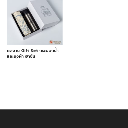
ผลงาน Gift Set กระบอกน้ำ
และถุงผ้า ฮาซัน