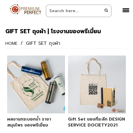
GIFT SET ถุงผ้า | โรงงานของพรีเมี่ยม
/
GIFT SET ถุงผ้า
HOME
ผลงานกระบอกน้ำ ราชา
Gift Set ของที่ระลึก DESIGN
สมุนไพร ของพรีเมี่ยม
SERVICE DOCIETY2021