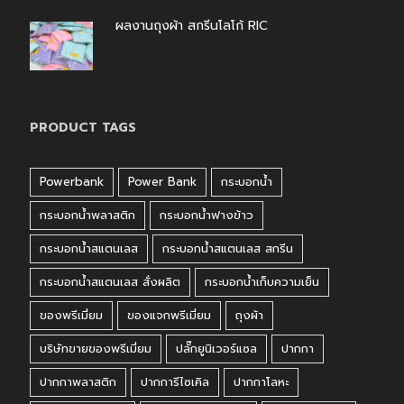
ผลงานถุงผ้า สกรีนโลโก้ RIC
กรกฎาคม 31, 2026
PRODUCT TAGS
Powerbank
Power Bank
กระบอกน้ำ
กระบอกน้ำพลาสติก
กระบอกน้ำฟางข้าว
กระบอกน้ำสแตนเลส
กระบอกน้ำสแตนเลส สกรีน
กระบอกน้ำสแตนเลส สั่งผลิต
กระบอกน้ำเก็บความเย็น
ของพรีเมี่ยม
ของแจกพรีเมี่ยม
ถุงผ้า
บริษัทขายของพรีเมี่ยม
ปลั๊กยูนิเวอร์แซล
ปากกา
ปากกาพลาสติก
ปากการีไซเคิล
ปากกาโลหะ