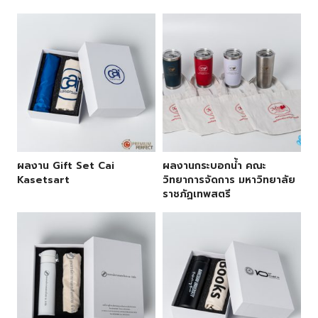
ผลงาน Gift Set Cai
ผลงานกระบอกน้ำ คณะ
Kasetsart
วิทยาการจัดการ มหาวิทยาลัย
ราชภัฏเทพสตรี