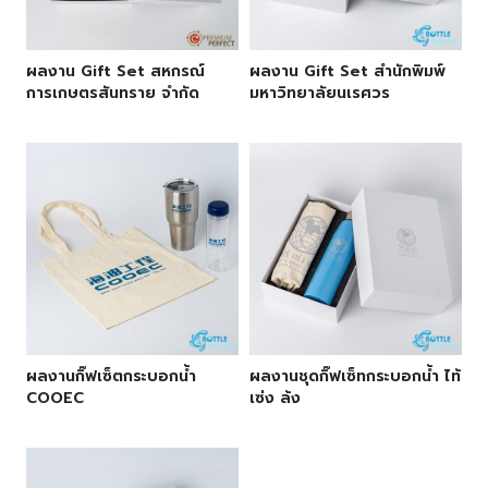
ผลงาน Gift Set สหกรณ์
ผลงาน Gift Set สำนักพิมพ์
การเกษตรสันทราย จำกัด
มหาวิทยาลัยนเรศวร
ผลงานกิ๊ฟเซ็ตกระบอกน้ำ
ผลงานชุดกิ๊ฟเซ็ทกระบอกน้ำ ไท้
COOEC
เซ่ง ล้ง