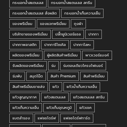
กระบอกน้ำสแตนเลส
กระบอกน้ำสแตนเลส สกรีน
กระบอกน้ำสแตนเลส สั่งผลิต
กระบอกน้ำเก็บความเย็น
ของพรีเมี่ยม
ของแจกพรีเมี่ยม
ถุงผ้า
บริษัทขายของพรีเมี่ยม
ปลั๊กยูนิเวอร์แซล
ปากกา
ปากกาพลาสติก
ปากการีไซเคิล
ปากกาโลหะ
ผลิตของพรีเมี่ยม
ผู้ผลิตสินค้าพรีเมี่ยม
พาวเวอร์แบงค์
รับผลิตของพรีเมี่ยม
ร่ม
ร่มตอนเดียวโครงไฟเบอร์
ร่มพับ
สมุดโน๊ต
สินค้า Premium
สินค้าพรีเมี่ยม
สินค้าพรีเมี่ยมขายส่ง
แก้ว
แก้วน้ำเก็บความเย็น
แก้วสูญญากาศ
แก้วสแตนเลส
แก้วสแตนเลส สกรีน
แก้วเก็บความเย็น
แก้วเก็บอุณหภูมิ
แก้วเชค
แบตสำรอง
แฟลชไดร์ฟ
แฟลชไดร์ฟการ์ด