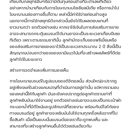
เทียบกับกลยุทธ์อื่นๆถือว่ามีต้นทุนค่อนข้างที่จะต่ำเลยทีเดียว
อย่างหากนำมาเทียบกับการโฆษณาบนโซเชียลมีเดีย หรือการนำไป
โฆษณาบนช่องทางอื่นก็ตาม เหล่านี้มีค่าใช้จ่ายค่อนข้างสูง
นอกจากนี้การใช้กลยุทธ์ดังกล่าวนั้นยังได้รับผลตอบแทนที่
ยาวนานกว่า ยกตัวอย่างเช่น หากเราใช้เงินในการส่งเสริมการขาย
อาจจะสามารถกระตุ้นแบรนด์ได้นานอาจจะเป็นระยะเวลาเกือบปีเลย
ทีเดียว เพราะตามธรรมชาตินั้น ลูกค้ามักจะเก็บของพรีเมี่ยมหรือ
ของส่งเสริมการขายของเราไว้เป็นระยะเวลาประมาณ 2 ปี สิ่งนี้เป็น
สัญญาณบ่งบอกว่าของของเรามีแนวโน้มที่จะสร้างผลลัพธ์ที่ดีต่อ
ลูกค้าได้ในระยะยาว
สร้างการจดจำและเพิ่มการมองเห็น
การโฆษณาแบรนด์ในรูปแบบของดิจิตอลนั้น ส่วนใหญ่จะปรากฏ
อยู่เพียงแค่ในช่วงแคมเปญที่ดำเนินการอยู่เท่านั้น แต่หากเรามอบ
ของเหล่านี้ให้กับลูกค้า มันจะยังคงปรากฏต่อลูกค้าตราบเท่าที่
ลูกค้าหยิบมันมาใช้งานอยู่ ยกตัวอย่างเช่นอาจจะมอบเป็น
กระเป๋าผ้า
กระบอกน้ำ
ที่มีดีไซน์และรูปลักษณ์ที่สวยงาม พร้อมกับมีโลโก้ของ
ทางแบรนด์อยู่ ลูกค้าอาจจะหยิบมันไปใช้งานทุกครั้งหลังจากที่ไป
ซื้อสินค้า เมื่อเป็นแบบนั้นแบรนด์ของเราก็จะถูกพบเห็น และ
สามารถที่จะสร้างลูกค้าคนอื่นได้ด้วยเช่นเดียวกัน