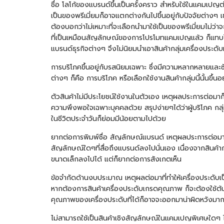
ชื่อ โลโก้ของแบรนด์ขึ้นเป็นครั้งคราว สำหรับใช้ในแคมเปญต่า
เป็นของพรีเมี่ยมก็อาจแตกต่างกันไปขึ้นอยู่กับปัจจัยต่าง
ต้องบอกว่าไม่เหมาะที่จะเลือกนำมาใช้เป็นของพรีเมี่ยมไม่ว่
ที่เป็นเหมือนสัญลักษณ์ของการโปรโมทแคมเปญแล้ว ก็แทบไม่มี
แบรนด์ธุรกิจต่างๆ จึงไม่นิยมนำเอาสินค้ากลุ่มเครื่องประดั
การบริโภคขึ้นอยู่กับรสนิยมเฉพาะ ซึ่งมีความหลากหลายและซับ
ต่างๆ ก็คือ การบริโภค หรือเลือกใช้งานสินค้ากลุ่มนี้นั้นข
ตัวสินค้าไม่มีประโยชน์ใช้งานในตัวเอง เหตุผลประการต่อมาก็ค
ความพึงพอใจเฉพาะบุคคลด้วย สรุปง่ายๆได้ว่าผู้บริโภค กลุ่
ในชีวิตประจำวันก็ย่อมมีน้อยตามไปด้วย
ยากต่อการพิมพ์ชื่อ สัญลักษณ์แบรนด์ เหตุผลประการต่อมาที่
สัญลักษณ์ใดๆที่สื่อถึงแบรนด์ลงไปนั่นเอง เนื่องจากสินค้าก
ขนาดเล็กลงไปได้ แต่ก็ยากต่อการสังเกตเห็น
ข้อจำกัดด้านงบประมาณ เหตุผลต่อมาที่ทำให้เครื่องประดับเป
หากต้องการสินค้าเครื่องประดับเกรดคุณภาพ ก็จะต้องใช้ต้นท
คุณภาพของเครื่องประดับที่ได้ก็อาจจะออกมาน่าผิดหวัง
ไม่สามารถใช้เป็นสินค้าเชิงสัญลักษณ์ในแคมเปญพิเศษใดๆ ได้ อ