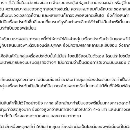
งๆ ที่จัดขึ้นในแต่ละช่วงเวลา เพื่อช่วยกระตุ้นให้ลูกค้าสามารถจดจำ หรือรู้สึ
ๆ เช่น ความเหมาะสมของฤดูกาลอย่างเช่น
ร่ม
ความเหมาะสมกับลักษณะของกลุ่มเป้า
าจะเป็นในช่วงเวลาใดก็ตาม และหลายคนก็อาจจะพอสังเกตเห็นได้ ซึ่งก็คือสินค้าก
เครื่องประดับชิ้นอื่นเลยที่แบรนด์ธุรกิจต่างๆเลือกใช้ทำเป็นสินค้าพรีเมี่
บมาทำเป็นของพรีเมี่ยม
ซ้อน เหตุผลประการแรกที่ทำให้การใช้สินค้ากลุ่มเครื่องประดับทำเป็นของพรีเม
ึ้นอยู่กับรสนิยมเฉพาะตัวของแต่ละบุคคล ซึ่งมีความหลากหลายและซับซ้อน จึงยากท
ือสินค้าในกลุ่มเครื่องประดับนั้นไม่มีประโยชน์ใช้สอยในตัวเอง โดยประโยชน์อย
มเป้าหมายของแบรนด์ธุรกิจต่างๆ ไม่มีความจำเป็นต้องการใช้งานมันนั่นเอง ดังน
แบรนด์ธุรกิจต่างๆ ไม่นิยมเลือกนำเอาสินค้ากลุ่มเครื่องประดับมาจัดทำเป็นของ
ลุ่มเครื่องประดับเป็นสินค้าที่มีขนาดเล็ก หลายๆชิ้นนั้นแทบไม่มีพื้นที่ให้พิ
็นสินค้าที่ไม่เวิร์กอย่างยิ่ง หากจะเลือกนำมาทำเป็นของพรีเมี่ยมทางการตลา
ุนค่าวัสดุสูงมาก ซึ่งอาจสูงกว่าสินค้าใช้งานทั่วไปกว่า 4-5 เท่า และในทาง
มากๆ ทั้งในเรื่องของความคงทน และความสวยงาม
ีกหนึ่งเหตุผลที่ทำให้สินค้ากลุ่มเครื่องประดับเป็นไอเดียของพรีเมี่ยมที่ไม่เ