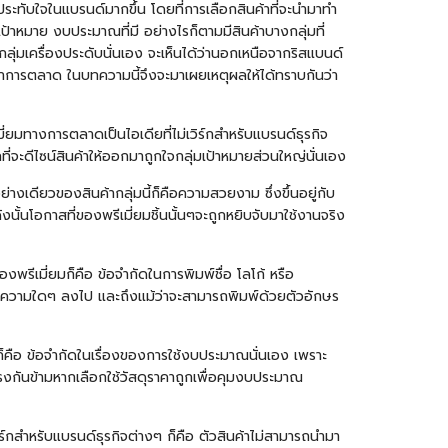
กประทับใจในแบรนด์มากขึ้น โดยที่การเลือกสินค้าที่จะนำมาทำ
หมาย งบประมาณที่มี อย่างไรก็ตามมีสินค้าบางกลุ่มที่
ลุ่มเครื่องประดับนั่นเอง จะเห็นได้ว่านอกเหนือจากริสแบนด์
ยมทาการตลาด ในบทความนี้จึงจะมาเผยเหตุผลให้ได้ทราบกันว่า
ี่ยมทางการตลาดเป็นไอเดียที่ไม่เวิร์กสำหรับแบรนด์ธุรกิจ
ี่จะดีไซน์สินค้าให้ออกมาถูกใจกลุ่มเป้าหมายส่วนใหญ่นั่นเอง
่างเดียวของสินค้ากลุ่มนี้ก็คือความสวยงาม ซึ่งขึ้นอยู่กับ
ั้นโอกาสที่ของพรีเมี่ยมชิ้นนั้นๆจะถูกหยิบจับมาใช้งานจริง
พรีเมี่ยมก็คือ ข้อจำกัดในการพิมพ์ชื่อ โลโก้ หรือ
มพ์ข้อความใดๆ ลงไป และถึงแม้ว่าจะสามารถพิมพ์ด้วยตัวอักษร
ดก็คือ ข้อจำกัดในเรื่องของการใช้งบประมาณนั่นเอง เพราะ
ตรงกันข้ามหากเลือกใช้วัสดุราคาถูกเพื่อคุมงบประมาณ
วิร์กสำหรับแบรนด์ธุรกิจต่างๆ ก็คือ ตัวสินค้าไม่สามารถนำมา