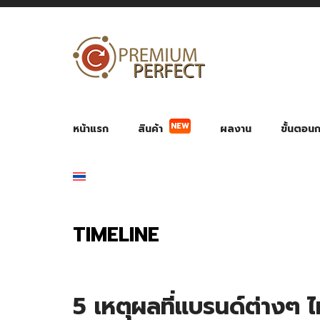
หน้าแรก
สินค้า
ผลงาน
ขั้นตอนกา
NEW
ผลงาน POWER BANK แบตสำรอง
ของพรีเ
สินค้าป้องกัน COVID-19
สายค
อุปกรณ์เสริมกระบอกน้ำ
พัดลมมือถือ พัดลมพก
ของช
ของชำร่วยงานบ
TIMELINE
5 เหตุผลที่แบรนด์ต่างๆ ไ