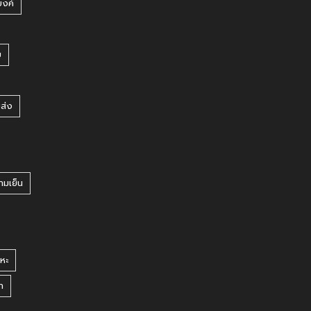
บงค์
บ
ยส่ง
ามเย็น
หะ
า