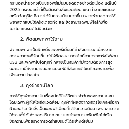
กระบอกน้ำยังคงเป็นของพรีเมี่ยมยอดฮิตอย่างต่อเนื่อง แต่ในปี
2025
กระบอกน้ำ
ที่เป็นมิตรกับสิ่งแวดล้อม เช่น ทำจากสแตนเล
สหรือวัสดุรีไซเคิล จะได้รับความนิยมมากขึ้น เพราะช่วยลดการใช้
พลาสติกแบบใช้ครั้งเดียวทิ้ง และยังสามารถพิมพ์โลโก้เพื่อ
โปรโมทแบรนด์ได้อีกด้วย
พัดลมพกพาไร้สาย
พัดลมพกพา
เป็นอีกหนึ่งของพรีเมี่ยมที่กำลังมาแรง เนื่องจาก
สภาพอากาศที่ร้อนขึ้น ทำให้พัดลมขนาดเล็กที่สามารถชาร์จไฟผ่าน
USB และพกพาไปได้ทุกที่ กลายเป็นสินค้าที่มีความต้องการสูง
นอกจากนี้ยังสามารถออกแบบให้มีสีสันและดีไซน์ที่สวยงามเพื่อ
เพิ่มความน่าสนใจ
ถุงผ้ารักษ์โลก
การใช้ถุงผ้ากลายเป็นเรื่องปกติในชีวิตประจำวันของหลายๆ คน
โดยเฉพาะผู้ที่ใส่ใจสิ่งแวดล้อม ถุงผ้าที่ผลิตจากวัสดุรีไซเคิลหรือผ้า
ฝ้ายออร์แกนิกจึงเป็นของพรีเมี่ยมที่ได้รับความนิยม เพราะสามารถ
ใช้งานซ้ำได้ ช่วยลดปริมาณขยะ และยังสามารถพิมพ์โลโก้หรือ
ข้อความเพื่อสร้างการจดจำแบรนด์ได้อย่างดีเยี่ยม