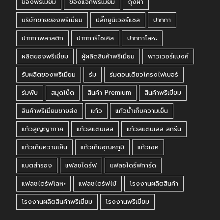
ของพรีเมี่ยม
ของแจกพรีเมี่ยม
ถุงผ้า
บริษัทขายของพรีเมี่ยม
ปลั๊กยูนิเวอร์แซล
ปากกา
ปากกาพลาสติก
ปากการีไซเคิล
ปากกาโลหะ
ผลิตของพรีเมี่ยม
ผู้ผลิตสินค้าพรีเมี่ยม
พาวเวอร์แบงค์
รับผลิตของพรีเมี่ยม
ร่ม
ร่มตอนเดียวโครงไฟเบอร์
ร่มพับ
สมุดโน๊ต
สินค้า Premium
สินค้าพรีเมี่ยม
สินค้าพรีเมี่ยมขายส่ง
แก้ว
แก้วน้ำเก็บความเย็น
แก้วสูญญากาศ
แก้วสแตนเลส
แก้วสแตนเลส สกรีน
แก้วเก็บความเย็น
แก้วเก็บอุณหภูมิ
แก้วเชค
แบตสำรอง
แฟลชไดร์ฟ
แฟลชไดร์ฟการ์ด
แฟลชไดร์ฟโลหะ
แฟลชไดร์ฟไม้
โรงงานผลิตสินค้า
โรงงานผลิตสินค้าพรีเมี่ยม
โรงงานพรีเมี่ยม