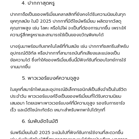
ปากกาสุดหรู
ปากกาถือเป็นของพรีเมี่ยมคลาสสิกที่ยังคงได้รับความนิยมในทุก
ยุคทุกสมัย ในปี 2025
ปากกา
ที่มีดีไซน์พรีเมี่ยม ผลิตจากวัสดุ
คุณภาพสูง เช่น โลหะ หรือไม้ไผ่ จะเป็นที่ต้องการมากขึ้น เพราะให้
ความรู้สึกหรูหราและสามารถใช้เป็นของขวัญพิเศษได้
บางรุ่นมาพร้อมกับเทคโนโลยีที่ทันสมัย เช่น ปากกาทัชสกรีนสำหรับ
อุปกรณ์ดิจิทัล หรือปากกาที่สามารถบันทึกเสียงและแปลงเป็น
ข้อความได้ ซึ่งทำให้ของพรีเมี่ยมชิ้นนี้มีฟังก์ชันที่ตอบโจทย์การใช้
งานมากขึ้น
พาวเวอร์แบงค์ความจุสูง
ในยุคที่สมาร์ทโฟนและอุปกรณ์อิเล็กทรอนิกส์เป็นสิ่งจำเป็นในชีวิต
ประจำวัน พาวเวอร์แบงค์จึงเป็นของพรีเมี่ยมที่ได้รับความนิยม
เสมอมา โดยเฉพาะพาวเวอร์แบงค์ที่มีความจุสูง รองรับการชาร์จ
เร็ว และมีดีไซน์กะทัดรัด เหมาะสำหรับพกพาไปได้ทุกที่
ร่มพับอัตโนมัติ
ร่มพรีเมี่ยมในปี 2025 จะเน้นไปที่ฟังก์ชันการใช้งานที่สะดวกขึ้น