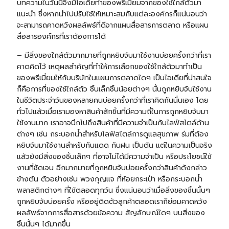
บทความในวันนี้จึงมีไอเดียทำของพรีเมี่ยมจากของใช้ใกล้ตัวมา
แนะนำ ซึ่งหากนำไปปรับใช้ให้เหมาะสมกับแต่ละองค์กรก็แน่นอนว่า
จะสามารถคาดหวังผลลัพธ์ที่ดีจากแผนสื่อสารการตลาด หรือแผน
สื่อสารองค์กรที่เราต้องการได้
– มีสิ่งของใกล้ตัวมากมายที่ถูกหยิบจับมาใช้งานบ่อยครั้งกว่าที่เรา
คาดคิดไว้ เหตุผลสำคัญที่ทำให้การเลือกของใช้ใกล้ตัวมาทำเป็น
ของพรีเมี่ยมให้กับบริษัทในแผนการตลาดใดๆ เป็นไอเดียที่น่าสนใจ
ก็คือการที่ของใช้ใกล้ตัว ชิ้นเล็กชิ้นน้อยต่างๆ นั้นถูกหยิบจับใช้งาน
ในชีวิตประจำวันของหลายคนบ่อยครั้งกว่าที่เราคิดกันนั่นเอง โดย
ทั่วไปแล้วเมื่อเรามองหาสินค้าสักชิ้นที่มีความถี่ในการถูกหยิบจับมา
ใช้งานมาก เราอาจนึกไปถึงสินค้าที่มีความจำเป็นกับไลฟ์สไตล์ด้าน
ต่างๆ เช่น กระบอกน้ำสำหรับไลฟ์สไตล์การดูแลสุขภาพ ร่มที่ต้อง
หยิบจับมาใช้งานสำหรับกันแดด กันฝน เป็นต้น แต่ในความเป็นจริง
แล้วยังมีสิ่งของชิ้นเล็กๆ ที่อาจไม่ได้มีความจำเป็น หรือประโยชน์ใช้
งานที่ชัดเจน อีกมากมายที่ถูกหยิบจับบ่อยครั้งกว่าสินค้าดังกล่าว
ข้างต้น ตัวอย่างเช่น
พวงกุญแจ
ที่ห้อยกระเป๋า หรือ
กระบอกน้ำ
พลาสติก
ต่างๆ ที่ใช้ตลอดทุกวัน ซึ่งแน่นอนว่าเมื่อสิ่งของชิ้นนั้นๆ
ถูกหยิบจับบ่อยครั้ง หรืออยู่ติดตัวลูกค้าตลอดเราก็ย่อมคาดหวัง
ผลลัพธ์จากการสื่อสารด้วยข้อความ สัญลักษณ์ใดๆ บนสิ่งของ
ชิ้นนั้นๆ ได้มากขึ้น