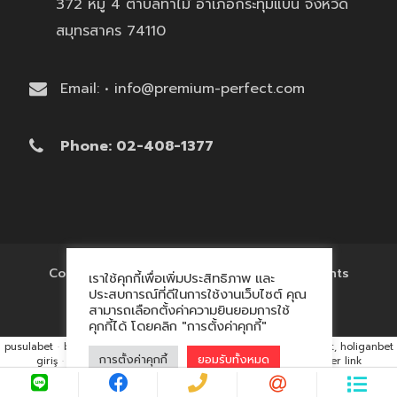
372 หมู่ 4 ตำบลท่าไม้ อำเภอกระทุ่มแบน จังหวัด
สมุทรสาคร 74110
Email: • info@premium-perfect.com
Phone: 02-408-1377
Copyright © 2017 'โรงงานของพรีเมี่ยม' All Rights
เราใช้คุกกี้เพื่อเพิ่มประสิทธิภาพ และ
Reserved.
ประสบการณ์ที่ดีในการใช้งานเว็บไซต์ คุณ
สามารถเลือกตั้งค่าความยินยอมการใช้
คุกกี้ได้ โดยคลิก "การตั้งค่าคุกกี้"
pusulabet
·
betyap
·
avrupabet
·
matbet, matbet giriş
·
holiganbet, holiganbet
การตั้งค่าคุกกี้
ยอมรับทั้งหมด
giriş
·
cratosroyalbet
·
maxwin
·
hacklink market, kalıcı footer link