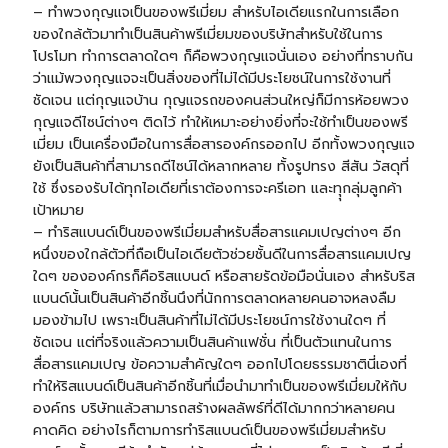
– ทำพวงกุญแจเป็นของพรีเมี่ยม สำหรับไอเดียแรกในการเลือก
ของใกล้ตัวมาทำเป็นสินค้าพรีเมี่ยมของบริษัทสำหรับใช้ในการ
โปรโมท ทำการตลาดใดๆ ก็คือพวงกุญแจนั่นเอง อย่างที่ทราบกัน
ว่าแม้พวงกุญแจจะเป็นสิ่งของที่ไม่ได้มีประโยชน์ในการใช้งานที่
ชัดเจน แต่กุญแจบ้าน กุญแจรถของคนส่วนใหญ่ก็มีการห้อยพวง
กุญแจดีไซน์ต่างๆ ติดไว้ ทำให้เหมาะอย่างยิ่งที่จะใช้ทำเป็นของพรี
เมี่ยม เป็นเครื่องมือในการสื่อสารองค์กรออกไป อีกทั้งพวงกุญแจ
ยังเป็นสินค้าที่สามารถดีไซน์ได้หลากหลาย ทั้งรูปทรง สีสัน วัสดุที่
ใช้ ซึ่งรองรับได้ทุกไอเดียที่เราต้องการจะครีเอท และทุุกลุ่มลูกค้า
เป้าหมาย
– ทำริสแบนด์เป็นของพรีเมี่ยมสำหรับสื่อสารแคมเปญต่างๆ อีก
หนึ่งของใกล้ตัวที่ถือเป็นไอเดียตัวช่วยชั้นดีในการสื่อสารแคมเปญ
ใดๆ ขององค์กรก็คือ
ริสแบนด์
หรือสายรัดข้อมือนั่นเอง สำหรับริส
แบนด์นั้นเป็นสินค้าอีกชิ้นนึงที่นักการตลาดหลายคนอาจหลงลืม
มองข้ามไป เพราะเป็นสินค้าที่ไม่ได้มีประโยชน์การใช้งานใดๆ ที่
ชัดเจน แต่ที่จริงแล้วความเป็นสินค้าแฟชั่น ที่เป็นตัวแทนในการ
สื่อสารแคมเปญ ข้อความสำคัญใดๆ ออกไปโดยธรรมชาตินี่เองที่
ทำให้ริสแบนด์เป็นสินค้าอีกชิ้นที่เมื่อนำมาทำเป็นของพรีเมี่ยมให้กับ
องค์กร บริษัทแล้วสามารถสร้างผลลัพธ์ที่ดีได้มากกว่าหลายคน
คาดคิด อย่างไรก็ตามการทำริสแบนด์เป็นของพรีเมี่ยมสำหรับ