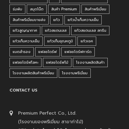
ร่มพับ
สมุดโน๊ต
สินค้า Premium
สินค้าพรีเมี่ยม
สินค้าพรีเมี่ยมขายส่ง
แก้ว
แก้วน้ำเก็บความเย็น
แก้วสูญญากาศ
แก้วสแตนเลส
แก้วสแตนเลส สกรีน
แก้วเก็บความเย็น
แก้วเก็บอุณหภูมิ
แก้วเชค
แบตสำรอง
แฟลชไดร์ฟ
แฟลชไดร์ฟการ์ด
แฟลชไดร์ฟโลหะ
แฟลชไดร์ฟไม้
โรงงานผลิตสินค้า
โรงงานผลิตสินค้าพรีเมี่ยม
โรงงานพรีเมี่ยม
CONTACT US
Premium Perfect Co., Ltd.
(โรงงานของพรีเมี่ยม สาขาท่าไม้)