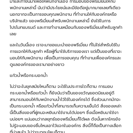
มาและทำขึ้นมาเพื่อให้พนักงานเอง การมอบของพรีเมี่ยมให้กับ
พนักงานเหล่านี้ นับว่ามีประโยชน์และมีข้อดีอยู่มากมายเลยทีเดียว
นอกจากจะเป็นการขอบคุณพนักงาน ที่ทำงานให้กับองค์กรหรือ
บริษัทแล้ว ของพรีเมี่ยมสำหรับพนักงานเหล่านี้ ยังใช้ในการ
โปรโมทแบรนด์ และการทำงานเหมือนกับของพรีเมี่ยมสำหรับลูกค้า
เลย
และในวันนี้เอง เราจะมาขอแนะนำของพรีเมี่ยม ที่ไม่ใช่สำหรับใช้ใน
การแจกให้กับลูกค้า หรือผู้ที่มาใช้บริการของเรา แต่เป็นของที่เราจะ
มอบให้กับพนักงาน เพื่อเป็นการขอบคุณ ที่ทำงานเพื่อองค์กรและ
ดูแลองค์กรของเรามาอย่างยาว
แก้วน้ำหรือ
กระบอกน้ำ
ไม่ว่าจะในยุคสมัยไหนก็ตาม จะใช้ในประการใดก็ตาม การมอบ
กระบอกน้ำหรือแก้วน้ำ ก็ยังนับว่าเป็นของขวัญยอดนิยมอยู่ดี
สามารถมอบให้กับพนักงานน้ำไว้ใช้ในองค์กรได้ ซึ่งส่วนมากมักจะ
เป็นกระบอกน้ำ หรือแก้วน้ำที่สามารถเก็บความเย็นได้ สิ่งของเหล่า
นี้เป็นสิ่งของที่ผู้คนจะหยิบมาใช้งานได้บ่อยๆ ซึ่งเมื่อหยิบมาใช้งา
นบ่อยๆ แน่นอนว่ากลยุทธ์ของพรีเมี่ยมก็ได้ผล ดังนั้นหากใครยัง
ไม่รู้จะมอบของชิ้นไหนเอาไว้แจกในองค์กร สิ่งนี้ก็ถือเป็นทางเลือก
ที่น่าสนใจ ไม่ว่าจะตอนไหนก็ตาม