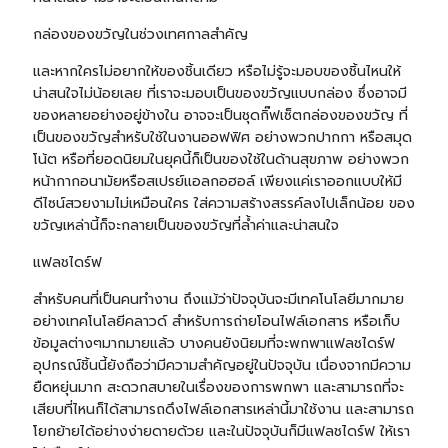
กล่องของขวัญในช่วงเทศกาลสำคัญ
และหากใครไม่อยากให้ของชิ้นเดียว หรือไม่รู้จะมอบของชิ้นไหนให้
น่าสนใจไม่น้อยเลย ที่เราจะมอบเป็นของขวัญแบบกล่อง ซึ่งอาจมี
ของหลายอย่างอยู่ข้างใน อาจจะเป็นชุดกิ๊ฟเซ็ตกล่องของขวัญ ที่
เป็นของขวัญสำหรับใช้ในงานออฟฟิศ อย่างพวกปากกา หรือสมุด
โน้ต หรือที่ยอดนิยมในยุคนี้ก็เป็นของใช้ในด้านสุขภาพ อย่างพวก
หน้ากากอนามัยหรือสเปรย์แอลกอฮอล์ เพียงแค่เราออกแบบให้มี
ดีไซน์สวยงามไม่เหมือนใคร ใส่ความสร้างสรรค์ลงไปเล็กน้อย ของ
ขวัญเหล่านี้ก็จะกลายเป็นของขวัญที่ล้ำค่าและน่าสนใจ
แฟลชไดร์ฟ
สำหรับคนที่เป็นคนทำงาน ถึงแม้ว่าปัจจุบันจะมีเทคโนโลยีมากมาย
อย่างเทคโนโลยีคลาวด์ สำหรับการถ่ายโอนไฟล์เอกสาร หรือเก็บ
ข้อมูลต่างๆมากมายแล้ว บางคนยังนิยมที่จะพกพาแฟลชไดร์ฟ
อุปกรณ์ชิ้นนี้ยังถือว่ามีความสำคัญอยู่ในปัจจุบัน เนื่องจากมีความ
ยืดหยุ่นมาก สะดวกสบายในเรื่องของการพกพา และสามารถที่จะ
เสียบที่ไหนก็ได้สามารถดึงไฟล์เอกสารเหล่านี้มาใช้งาน และสามารถ
โยกย้ายได้อย่างง่ายดายด้วย และในปัจจุบันก็มี
แฟลชไดร์ฟ
ให้เรา