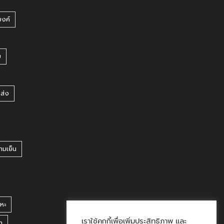
บงค์
บ
ยส่ง
ามเย็น
หะ
เราใช้คุกกี้เพื่อเพิ่มประสิทธิภาพ และ
า