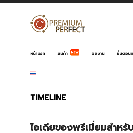
หน้าแรก
สินค้า
ผลงาน
ขั้นตอนกา
NEW
ผลงาน POWER BANK แบตสำรอง
ของพรีเ
สินค้าป้องกัน COVID-19
สายค
อุปกรณ์เสริมกระบอกน้ำ
พัดลมมือถือ พัดลมพก
ของช
ของชำร่วยงานบ
TIMELINE
ไอเดียของพรีเมี่ยมสำหรั