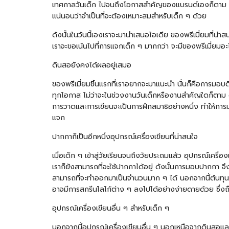
เทศกาลวันเด็ก ไปจนถึงโอกาสสำคัญของแบรนด์เองก็ตาม ของพร
แน่นอนว่าจำเป็นที่จะต้องเหมาะสมสำหรับเด็ก ๆ ด้วย
ดังนั้นในวันนี้เองเราจะมานำเสนอไอเดีย ของพรีเมี่ยมที่น่า
เราจะขอเน้นไปที่การแจกเด็ก ๆ มากกว่า จะมีของพรีเมี่ยมอะ
ดินสอยังคงได้ผลอยู่เสมอ
ของพรีเมี่ยมชิ้นแรกที่เราอยากจะมาแนะนำ นั่นก็คือการมอบ
ทุกโอกาส ไม่ว่าจะในช่วงงานวันเด็กหรืองานสำคัญใดก็ตาม 
การวาดและการเขียนจะเป็นการฝึกสมาธิอย่างหนึ่ง ทำให้การมอ
แจก
ปากกาก็เป็นอีกหนึ่งอุปกรณ์เครื่องเขียนที่น่าสนใจ
เมื่อเด็ก ๆ เข้าสู่วัยเรียนจนถึงวัยประถมแล้ว อุปกรณ์เครื่
เราก็ยังสามารถที่จะใช้ปากกาได้อยู่ ดังนั้นการมอบปากกา จึง
สามารถที่จะทำออกมาเป็นจำนวนมาก ๆ ได้ นอกจากนี้ต้นทุนข
อาจมีการสกรีนโลโก้ต่าง ๆ ลงไปได้อย่างง่ายดายด้วย ซึ่งถ
อุปกรณ์เครื่องเขียนอื่น ๆ สำหรับเด็ก ๆ
นอกจากนี้อุปกรณ์เครื่องเขียนอื่น ๆ นอกเหนือจากดินสอแล