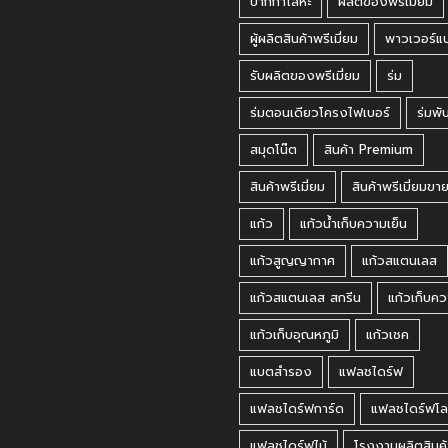
ปากกาโลหะ
ผลิตของพรีเมี่ยม
ผู้ผลิตสินค้าพรีเมี่ยม
พาวเวอร์แ
รับผลิตของพรีเมี่ยม
ร่ม
ร่มตอนเดียวโครงไฟเบอร์
ร่มพั
สมุดโน๊ต
สินค้า Premium
สินค้าพรีเมี่ยม
สินค้าพรีเมี่ยมขา
แก้ว
แก้วน้ำเก็บความเย็น
แก้วสูญญากาศ
แก้วสแตนเลส
แก้วสแตนเลส สกรีน
แก้วเก็บคว
แก้วเก็บอุณหภูมิ
แก้วเชค
แบตสำรอง
แฟลชไดร์ฟ
แฟลชไดร์ฟการ์ด
แฟลชไดร์ฟโล
แฟลชไดร์ฟไม้
โรงงานผลิตสินค้