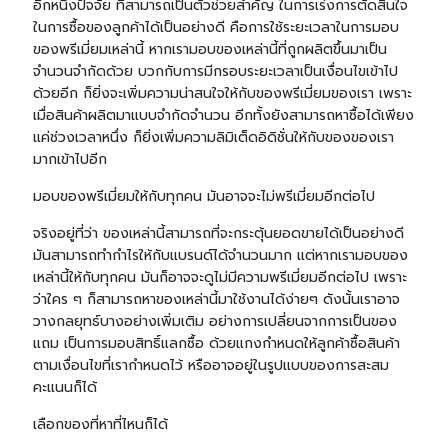
อีกหนึ่งปัจจัย ที่สามารถเป็นตัวช่วยสำคัญ ในการเร่งการตัดสินใจ
ในการซื้อของลูกค้าได้เป็นอย่างดี คือการใช้ระยะเวลาในการมอบ
ของพรีเมี่ยมเหล่านี้ หากเรามอบของเหล่านี้ที่ถูกผลิตขึ้นมาเป็น
จำนวนจำกัดด้วย บวกกับการมีกรอบระยะเวลาเป็นเงื่อนไขเข้าไป
ด้วยอีก ก็ยิ่งจะเพิ่มความน่าสนใจให้กับของพรีเมี่ยมของเรา เพราะ
เมื่อสินค้าผลิตมาแบบจำกัดจำนวน อีกทั้งยังสามารถหาซื้อได้เพียง
แค่ช่วงเวลาหนึ่ง ก็ยิ่งเพิ่มความลิมิเต็ดอิดิชั่นให้กับของของเรา
มากเข้าไปอีก
มอบของพรีเมี่ยมให้กับทุกคน มันอาจจะไม่พรีเมี่ยมอีกต่อไป
จริงอยู่ที่ว่า ของเหล่านี้สามารถที่จะกระตุ้นยอดขายได้เป็นอย่างดี
มันสามารถทำกำไรให้กับแบรนด์ได้จำนวนมาก แต่หากเรามอบของ
เหล่านี้ให้กับทุกคน มันก็อาจจะดูไม่มีความพรีเมี่ยมอีกต่อไป เพราะ
ว่าใคร ๆ ก็สามารถหาของเหล่านี้มาใช้งานได้ง่ายๆ ดังนั้นเราอาจ
วางกลยุทธ์บางอย่างเพิ่มเติม อย่างการเปลี่ยนจากการเป็นของ
แถม เป็นการมอบสิทธิ์แลกซื้อ ด้วยแกงกำหนดให้ลูกค้าซื้อสินค้า
ตามเงื่อนไขที่เรากำหนดไว้ หรืออาจอยู่ในรูปแบบของการสะสม
คะแนนก็ได้
เลือกของที่หาที่ไหนก็ได้