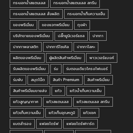
กระบอกน้ำสแตนเลส
กระบอกน้ำสแตนเลส สกรีน
กระบอกน้ำสแตนเลส สั่งผลิต
กระบอกน้ำเก็บความเย็น
ของพรีเมี่ยม
ของแจกพรีเมี่ยม
ถุงผ้า
บริษัทขายของพรีเมี่ยม
ปลั๊กยูนิเวอร์แซล
ปากกา
ปากกาพลาสติก
ปากการีไซเคิล
ปากกาโลหะ
ผลิตของพรีเมี่ยม
ผู้ผลิตสินค้าพรีเมี่ยม
พาวเวอร์แบงค์
รับผลิตของพรีเมี่ยม
ร่ม
ร่มตอนเดียวโครงไฟเบอร์
ร่มพับ
สมุดโน๊ต
สินค้า Premium
สินค้าพรีเมี่ยม
สินค้าพรีเมี่ยมขายส่ง
แก้ว
แก้วน้ำเก็บความเย็น
แก้วสูญญากาศ
แก้วสแตนเลส
แก้วสแตนเลส สกรีน
แก้วเก็บความเย็น
แก้วเก็บอุณหภูมิ
แก้วเชค
แบตสำรอง
แฟลชไดร์ฟ
แฟลชไดร์ฟการ์ด