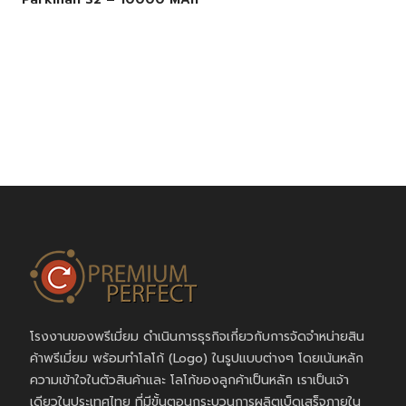
โรงงานของพรีเมี่ยม ดำเนินการธุรกิจเกี่ยวกับการจัดจำหน่ายสิน
ค้าพรีเมี่ยม พร้อมทำโลโก้ (Logo) ในรูปแบบต่างๆ โดยเน้นหลัก
ความเข้าใจในตัวสินค้าและ โลโก้ของลูกค้าเป็นหลัก เราเป็นเจ้า
เดียวในประเทศไทย ที่มีขั้นตอนกระบวนการผลิตเบ็ดเสร็จภายใน