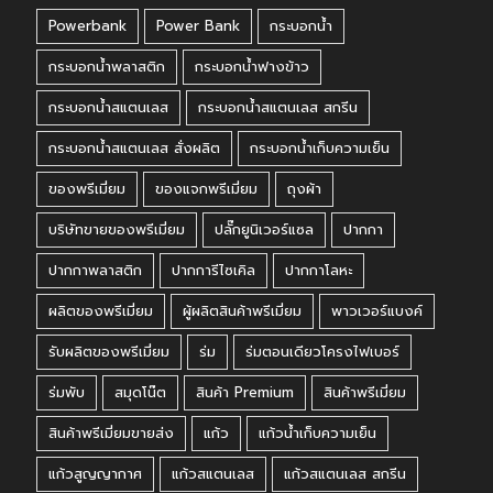
Powerbank
Power Bank
กระบอกน้ำ
กระบอกน้ำพลาสติก
กระบอกน้ำฟางข้าว
กระบอกน้ำสแตนเลส
กระบอกน้ำสแตนเลส สกรีน
กระบอกน้ำสแตนเลส สั่งผลิต
กระบอกน้ำเก็บความเย็น
ของพรีเมี่ยม
ของแจกพรีเมี่ยม
ถุงผ้า
บริษัทขายของพรีเมี่ยม
ปลั๊กยูนิเวอร์แซล
ปากกา
ปากกาพลาสติก
ปากการีไซเคิล
ปากกาโลหะ
ผลิตของพรีเมี่ยม
ผู้ผลิตสินค้าพรีเมี่ยม
พาวเวอร์แบงค์
รับผลิตของพรีเมี่ยม
ร่ม
ร่มตอนเดียวโครงไฟเบอร์
ร่มพับ
สมุดโน๊ต
สินค้า Premium
สินค้าพรีเมี่ยม
สินค้าพรีเมี่ยมขายส่ง
แก้ว
แก้วน้ำเก็บความเย็น
แก้วสูญญากาศ
แก้วสแตนเลส
แก้วสแตนเลส สกรีน