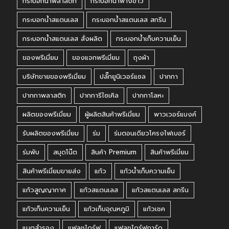
กระบอกน้ำพลาสติก
กระบอกน้ำฟางข้าว
กระบอกน้ำสแตนเลส
กระบอกน้ำสแตนเลส สกรีน
กระบอกน้ำสแตนเลส สั่งผลิต
กระบอกน้ำเก็บความเย็น
ของพรีเมี่ยม
ของแจกพรีเมี่ยม
ถุงผ้า
บริษัทขายของพรีเมี่ยม
ปลั๊กยูนิเวอร์แซล
ปากกา
ปากกาพลาสติก
ปากการีไซเคิล
ปากกาโลหะ
ผลิตของพรีเมี่ยม
ผู้ผลิตสินค้าพรีเมี่ยม
พาวเวอร์แบงค์
รับผลิตของพรีเมี่ยม
ร่ม
ร่มตอนเดียวโครงไฟเบอร์
ร่มพับ
สมุดโน๊ต
สินค้า Premium
สินค้าพรีเมี่ยม
สินค้าพรีเมี่ยมขายส่ง
แก้ว
แก้วน้ำเก็บความเย็น
แก้วสูญญากาศ
แก้วสแตนเลส
แก้วสแตนเลส สกรีน
แก้วเก็บความเย็น
แก้วเก็บอุณหภูมิ
แก้วเชค
แบตสำรอง
แฟลชไดร์ฟ
แฟลชไดร์ฟการ์ด