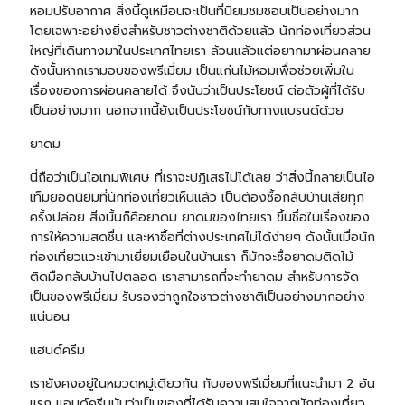
หอมปรับอากาศ สิ่งนี้ดูเหมือนจะเป็นที่นิยมชมชอบเป็นอย่างมาก
โดยเฉพาะอย่างยิ่งสำหรับชาวต่างชาติด้วยแล้ว นักท่องเที่ยวส่วน
ใหญ่ที่เดินทางมาในประเทศไทยเรา ล้วนแล้วแต่อยากมาผ่อนคลาย
ดังนั้นหากเรามอบของพรีเมี่ยม เป็นแก่นไม้หอมเพื่อช่วยเพิ่มใน
เรื่องของการผ่อนคลายได้ จึงนับว่าเป็นประโยชน์ ต่อตัวผู้ที่ได้รับ
เป็นอย่างมาก นอกจากนี้ยังเป็นประโยชน์กับทางแบรนด์ด้วย
ยาดม
นี่ถือว่าเป็นไอเทมพิเศษ ที่เราจะปฏิเสธไม่ได้เลย ว่าสิ่งนี้กลายเป็นไอ
เท็มยอดนิยมที่นักท่องเที่ยวเห็นแล้ว เป็นต้องซื้อกลับบ้านเสียทุก
ครั้งปล่อย สิ่งนั้นก็คือยาดม ยาดมของไทยเรา ขึ้นชื่อในเรื่องของ
การให้ความสดชื่น และหาซื้อที่ต่างประเทศไม่ได้ง่ายๆ ดังนั้นเมื่อนัก
ท่องเที่ยวแวะเข้ามาเยี่ยมเยือนในบ้านเรา ก็มักจะซื้อยาดมติดไม้
ติดมือกลับบ้านไปตลอด เราสามารถที่จะทำยาดม สำหรับการจัด
เป็นของพรีเมี่ยม รับรองว่าถูกใจชาวต่างชาติเป็นอย่างมากอย่าง
แน่นอน
แฮนด์ครีม
เรายังคงอยู่ในหมวดหมู่เดียวกัน กับของพรีเมี่ยมที่แนะนำมา 2 อัน
แรก แอนด์ครีมนับว่าเป็นของที่ได้รับความสนใจจากนักท่องเที่ยว