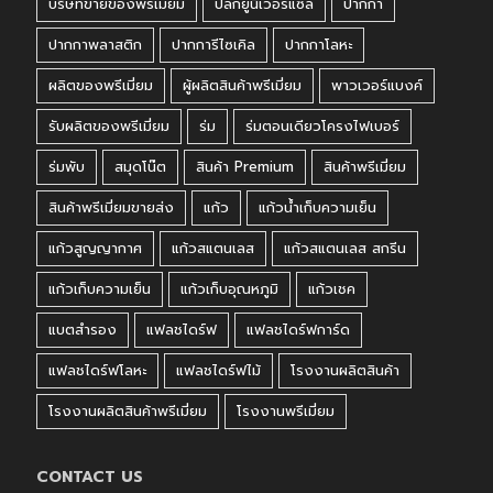
บริษัทขายของพรีเมี่ยม
ปลั๊กยูนิเวอร์แซล
ปากกา
ปากกาพลาสติก
ปากการีไซเคิล
ปากกาโลหะ
ผลิตของพรีเมี่ยม
ผู้ผลิตสินค้าพรีเมี่ยม
พาวเวอร์แบงค์
รับผลิตของพรีเมี่ยม
ร่ม
ร่มตอนเดียวโครงไฟเบอร์
ร่มพับ
สมุดโน๊ต
สินค้า Premium
สินค้าพรีเมี่ยม
สินค้าพรีเมี่ยมขายส่ง
แก้ว
แก้วน้ำเก็บความเย็น
แก้วสูญญากาศ
แก้วสแตนเลส
แก้วสแตนเลส สกรีน
แก้วเก็บความเย็น
แก้วเก็บอุณหภูมิ
แก้วเชค
แบตสำรอง
แฟลชไดร์ฟ
แฟลชไดร์ฟการ์ด
แฟลชไดร์ฟโลหะ
แฟลชไดร์ฟไม้
โรงงานผลิตสินค้า
โรงงานผลิตสินค้าพรีเมี่ยม
โรงงานพรีเมี่ยม
CONTACT US