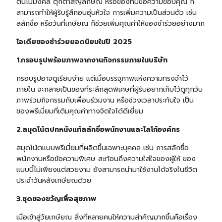
ต้นไม้มงคล ตุ๊กตาสัญลักษณ์ หรือของที่มีข้อความขอบคุณ ก็
สามารถทำให้ผู้รับรู้สึกอบอุ่นหัวใจ การเพิ่มความเป็นส่วนตัว เช่น
สลักชื่อ หรือวันที่เกษียณ ก็ช่วยเพิ่มคุณค่าให้ของชำร่วยอย่างมาก
ไอเดียของชำร่วยยอดนิยมในปี 2025
1.กรอบรูปพร้อมภาพจากงานกิจกรรมภายในบริษัท
กรอบรูปอาจดูเรียบง่าย แต่เมื่อบรรจุภาพแห่งความทรงจำไว้
ภายใน จะกลายเป็นของที่ระลึกสุดพิเศษที่ผู้รับอยากเก็บไว้ดูทุกวัน
ภาพร่วมกิจกรรมกับเพื่อนร่วมงาน หรือช่วงเวลาประทับใจ เป็น
ของพรีเมี่ยมที่เติมคุณค่าทางจิตใจได้ดีเยี่ยม
2.สมุดโน้ตปกหนังแท้สลักชื่อพนักงานและโลโก้องค์กร
สมุดโน้ต
แบบพรีเมี่ยมที่ผลิตขึ้นเฉพาะบุคคล เช่น การสลักชื่อ
พนักงานหรือข้อความพิเศษ สะท้อนถึงความใส่ใจของผู้ให้ ของ
แบบนี้ไม่เพียงแต่สวยงาม ยังสามารถนำมาใช้งานได้จริงในชีวิต
ประจำวันหลังเกษียณด้วย
3.ชุดของขวัญเพื่อสุขภาพ
เมื่อเข้าสู่วัยเกษียณ สิ่งที่หลายคนให้ความสำคัญมากขึ้นคือเรื่อง