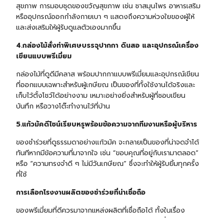
สุขภาพ การมอบชุดของขวัญสุขภาพ เช่น ชาสมุนไพร อาหารเสริม
หรืออุปกรณ์ออกกำลังกายเบา ๆ แสดงถึงความห่วงใยของผู้ให้
และส่งเสริมให้ผู้รับดูแลตัวเองมากขึ้น
4.กล่องไม้สั่งทำพิเศษบรรจุปากกา ดินสอ และอุปกรณ์เครื่อง
เขียนแบบพรีเมี่ยม
กล่องไม้ที่ดูดีมีคลาส พร้อม
ปากกา
แบบพรีเมี่ยมและอุปกรณ์เขียน
ที่ออกแบบเฉพาะสำหรับผู้เกษียณ เป็นของที่ทั้งใช้งานได้จริงและ
เก็บไว้ตั้งโชว์ได้อย่างงาม เหมาะอย่างยิ่งสำหรับผู้ที่ชอบเขียน
บันทึก หรือวางโต๊ะทำงานไว้ที่บ้าน
5.แก้วมัคดีไซน์เรียบหรูพร้อมข้อความจากทีมงานหรือผู้บริหาร
ของชำร่วยที่ดูธรรมดาอย่าง
แก้วมัค
จะกลายเป็นของที่น่าจดจำได้
ทันทีหากมีข้อความที่มาจากใจ เช่น “ขอบคุณที่อยู่กับเรามาตลอด”
หรือ “ความทรงจำดี ๆ ไม่มีวันเกษียณ” ซึ่งจะทำให้ผู้รับยิ้มทุกครั้ง
ที่ใช้
การเลือกโรงงานผลิตของชำร่วยที่น่าเชื่อถือ
ของพรีเมี่ยมที่ดีควรมาจากแหล่งผลิตที่เชื่อถือได้ ทั้งในเรื่อง