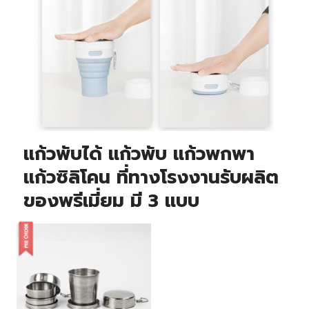
แก้วพับได้ แก้วพับ แก้วพกพา
แก้วซิลิโคน ที่ทางโรงงานรับผลิต
ของพรีเมี่ยม มี 3 แบบ