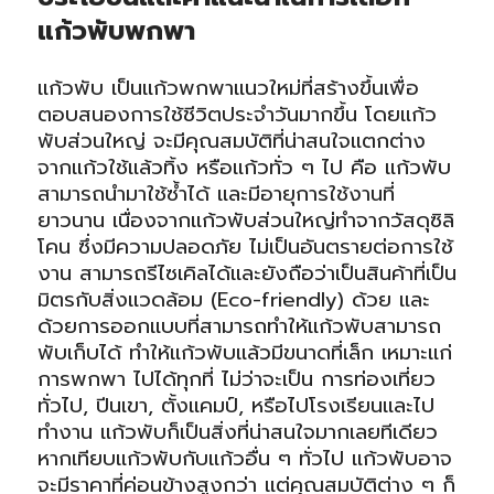
แก้วพับพกพา
แก้วพับ เป็นแก้วพกพาแนวใหม่ที่สร้างขึ้นเพื่อ
ตอบสนองการใช้ชีวิตประจำวันมากขึ้น โดยแก้ว
พับส่วนใหญ่ จะมีคุณสมบัติที่น่าสนใจแตกต่าง
จากแก้วใช้แล้วทิ้ง หรือแก้วทั่ว ๆ ไป คือ แก้วพับ
สามารถนำมาใช้ซ้ำได้ และมีอายุการใช้งานที่
ยาวนาน เนื่องจากแก้วพับส่วนใหญ่ทำจากวัสดุซิลิ
โคน ซึ่งมีความปลอดภัย ไม่เป็นอันตรายต่อการใช้
งาน สามารถรีไซเคิลได้และยังถือว่าเป็นสินค้าที่เป็น
มิตรกับสิ่งแวดล้อม (Eco-friendly) ด้วย และ
ด้วยการออกแบบที่สามารถทำให้แก้วพับสามารถ
พับเก็บได้ ทำให้แก้วพับแล้วมีขนาดที่เล็ก เหมาะแก่
การพกพา ไปได้ทุกที่ ไม่ว่าจะเป็น การท่องเที่ยว
ทั่วไป, ปีนเขา, ตั้งแคมป์, หรือไปโรงเรียนและไป
ทำงาน แก้วพับก็เป็นสิ่งที่น่าสนใจมากเลยทีเดียว
หากเทียบแก้วพับกับแก้วอื่น ๆ ทั่วไป แก้วพับอาจ
จะมีราคาที่ค่อนข้างสูงกว่า แต่คุณสมบัติต่าง ๆ ก็