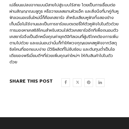
เปลี่ยนแปลงจากแบบมีสายไปสู่ระบบไร้สาย โดยเป็นการเชื่อมต่อ
ผ่านสัญญาณบลูทูธ หรือวายเลสแทนหัวแจ็ค และสิ่งนึงที่มาคู่กับหู
ฟังเจเนอเรชั่นใหม่นี้ก็คือเคสชาร์จ สำหรับเสียบหูฟังทั้งสองข้าง
เก็บเมื่อไม่ใช้งานและเป็นการชาร์จแบตเตอรี่ให้ตัวหูฟังไปในตัวด้วย
การมองหาเคสซิลิโคนสำหรับสวมใส่ตัวเคสชาร์จอีกทีเพื่อถนอมตัว
เคสชาร์จจึงเป็นอีกหนึ่งคุณค่ายุคดิจิทัลเจนที่ผู้บริโภคต้องการเพิ่ม
ตามไปด้วย และแน่นอนว่านั่นก็ทำให้พวงกุญแจเคสหูฟังจากวัสดุ
ซิลโคนที่ออกแบบง่าย มีวิธีผลิตที่ไม่ซับซ้อน และต้นทุนต่ำเป็นไอ
เดียของพรีเมี่ยมดีๆที่ช่วยเพิ่มคุณค่าใหม่ๆ ให้กับสินค้าไปในตัว
ด้วย
SHARE THIS POST