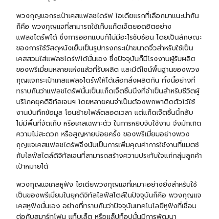
พวงกุญแจกระเป๋าเคสแฟลชไดร์ฟ ไอเดียแรกที่เลือกมาแนะนำกัน
ก็คือ พวงกุญแจที่สามารถใช้เก็บแก็ดเจ็ตยอดฮิตอย่าง
แฟลชไดร์ฟ
ได้ ซึ่งการออกแบบก็ไม่มีอะไรซับซ้อน โดยเป็นลักษณะ
ของการใช้วัสดุหนังเย็บเป็นรูปทรงกระเป๋าขนาดจิ๋วสำหรับใช้เป็น
เคสสวมใส่แฟลชไดร์ฟได้นั่นเอง ซึ่งปัจจุบันก็มีโรงงานผู้รับผลิต
ของพรีเมี่ยมหลายแห่งแล้วที่รับผลิต และมีดีไซน์พื้นฐานของพวง
กุญแจกระเป๋าเคสแฟลชไดร์ฟให้ได้เลือกสั่งผลิตกัน ทั้งนี้อย่างที่
ทราบกันว่าแฟลชไดร์ฟนั้นเป็นแก็ดเจ็ตชิ้นนึงที่จำเป็นสำหรับชีวิตผู้
บริโภคยุคดิจิทัลเจนฯ โดยหลายคนจำเป็นต้องพกพาติดตัวไว้ใช้
งานบันทึกข้อมูล โอนย้ายไฟล์ตลอดเวลา แต่แก็ดเจ็ตชิ้นนี้กลับ
ไม่มีพื้นที่จัดเก็บ หรือเคสเฉพาะตัว ในการหยิบจับใช้งาน จึงมักเกิด
ความไม่สะดวก หรือสูญหายบ่อยครั้ง ของพรีเมี่ยมอย่างพวง
กุญแจเคสแฟลชไดร์ฟจึงนับเป็นการเพิ่มคุณค่าการใช้งานที่แมตช์
กับไลฟ์สไตล์ดิจิทัลเจนที่สามารถสร้างความประทับใจแก่กลุ่มลูกค้า
เป้าหมายได้
พวงกุญแจเคสหูฟัง ไอเดียพวงกุญแจที่เหมาะอย่างยิ่งสำหรับใช้
เป็นของพรีเมี่ยมในยุคดิจิทัลไลฟ์สไตล์ในปัจจุบันก็คือ พวงกุญแจ
เคสหูฟังนั่นเอง อย่างที่ทราบกันว่าปัจจุบันเทคโนโลยีหูฟังที่เชื่อม
ต่อกับสมาร์ทโฟน แท็บเล็ต หรือแล็ปท็อปนั้นมีการพัฒนา