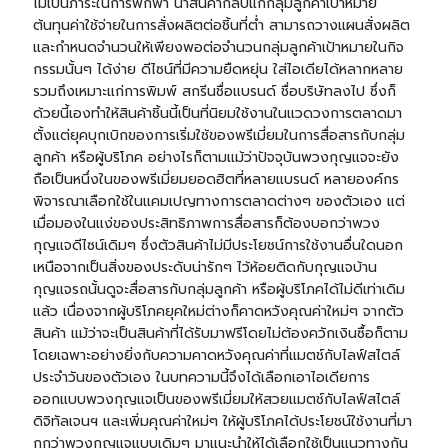
ไม่เป็นภาระในการพกพา นำสินค้ากลับแก่กลุ่มลูกค้าเป้าหมาย
ต้นทุนค่าใช้จ่ายในการสั่งผลิตต่อชิ้นที่ต่ำ สามารถวางแผนสั่งผลิต
และกำหนดจำนวนให้เพียงพอต่อจำนวนกลุ่มลูกค้าเป้าหมายในกิจ
กรรมนั้นๆ ได้ง่าย ดีไซน์ที่มีความยืดหยุ่น ใส่ไอเดียได้หลากหลาย
รวมถึงเหมาะแก่การพิมพ์ สกรีนชื่อแบรนด์ ชื่อบริษัทลงไป ซึ่งก็
ด้วยนี้เองทำให้สินค้าชิ้นนี้เป็นที่นิยมใช้งานในแวดวงการตลาดมา
ตั้งแต่ยุคบุกเบิกของการเริ่มใช้ของพรีเมี่ยมในการสื่อสารกับกลุ่ม
ลูกค้า หรือผู้บริโภค อย่างไรก็ตามแม้ว่าปัจจุบันพวงกุญแจจะยัง
ถือเป็นหนึ่งในของพรีเมี่ยมยอดฮิตที่หลายแบรนด์ หลายองค์กร
พิจารณาเลือกใช้ในแคมเปญทางการตลาดต่างๆ ของตัวเอง แต่
เมื่อมองในแง่ของประสิทธิภาพการสื่อสารก็ต้องบอกว่าพวง
กุญแจดีไซน์เดิมๆ ซึ่งตัวสินค้าไม่มีประโยชน์การใช้งานอื่นใดนอก
เหนือจากเป็นสิ่งของประดับน่ารักๆ ไว้ห้อยติดกับกุญแจบ้าน
กุญแจรถนั้นดูจะสื่อสารกับกลุ่มลูกค้า หรือผู้บริโภคได้ไม่ดีเท่าเดิม
แล้ว เนื่องจากผู้บริโภคยุคใหม่ต่างก็คาดหวังคุณค่าใหม่ๆ จากตัว
สินค้า แม้ว่าจะเป็นสินค้าที่ได้รับมาฟรีโดยไม่ต้องควักเงินซื้อก็ตาม
โดยเฉพาะอย่างยิ่งกับความคาดหวังคุณค่าที่แมตช์กับไลฟ์สไตล์
ประจำวันของตัวเอง ในบทความนี้จึงได้เลือกเอาไอเดียการ
ออกแบบพวงกุญแจเป็นของพรีเมี่ยมให้สวยแมตช์กับไลฟ์สไตล์
ดิจิทัลเจนฯ และเพิ่มคุณค่าใหม่ๆ ให้ผู้บริโภคได้ประโยชน์ใช้งานที่มา
กกว่าพวงกุญแจแบบเดิมๆ มาแนะนำให้ได้เลือกใช้เป็นแนวทางกัน