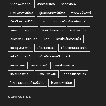
ปากกาพลาสติก
ปากการีไซเคิล
ปากกาโลหะ
ผลิตของพรีเมี่ยม
ผู้ผลิตสินค้าพรีเมี่ยม
พาวเวอร์แบงค์
รับผลิตของพรีเมี่ยม
ร่ม
ร่มตอนเดียวโครงไฟเบอร์
ร่มพับ
สมุดโน๊ต
สินค้า Premium
สินค้าพรีเมี่ยม
สินค้าพรีเมี่ยมขายส่ง
แก้ว
แก้วน้ำเก็บความเย็น
แก้วสูญญากาศ
แก้วสแตนเลส
แก้วสแตนเลส สกรีน
แก้วเก็บความเย็น
แก้วเก็บอุณหภูมิ
แก้วเชค
แบตสำรอง
แฟลชไดร์ฟ
แฟลชไดร์ฟการ์ด
แฟลชไดร์ฟโลหะ
แฟลชไดร์ฟไม้
โรงงานผลิตสินค้า
โรงงานผลิตสินค้าพรีเมี่ยม
โรงงานพรีเมี่ยม
CONTACT US