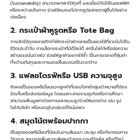
(Sustainability) สามารถพกพาได้ทุกที่ และเมื่อนำไปใช้ในออฟฟิศ
หรือระหว่างเดินทาง ช่วยให้แบรนด์ปรากฏต่อสายตาผู้อื่นได้อย่าง
ต่อเนื่อง
2. กระเป๋าผ้าหูรูดหรือ Tote Bag
การเลิกใช้ถุงพลาสติกทำให้กระเป๋าผ้ากลายเป็นของใช้ที่ขาดไม่ได้ใน
ชีวิตประจำวัน การเลือกกระเป๋าที่มีดีไซน์ดี สกรีนโลโก้หรือข้อความ
สร้างแรงบันดาลใจ ช่วยให้ลูกค้าอยากใช้ซ้ำ เป็นการตลาดที่คุ้มค่า
ทั้งด้านต้นทุนและการมองเห็นแบรนด์ในวงกว้าง
3. แฟลชไดรฟ์หรือ USB ความจุสูง
ยังคงเป็นของพรีเมี่ยมแจกลูกค้าที่ตอบโจทย์กลุ่มเป้าหมายที่ต้อง
จัดเก็บหรือส่งต่อข้อมูล โดยเฉพาะสายงานธุรกิจหรือการศึกษา
สามารถเพิ่มมูลค่าด้วยการออกแบบรูปร่างให้แตกต่าง เช่น รูป
โลโก้บริษัท หรือบรรจุในกล่องดีไซน์เฉพาะ
4. สมุดโน้ตพร้อม
ปากกา
เป็นชุดของพรีเมี่ยมที่นิยมในงานสัมมนา ประชุม หรือกิจกรรมทาง
วิชาการ สามารถเพิ่มความพิเศษด้วยกระดาษรีไซเคิล หรือดีไซน์