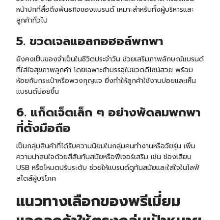
หน้าปกที่สื่อถึงพันธกิจของแบรนด์ เหมาะสำหรับทั้งผู้บริหารและ
ลูกค้าทั่วไป
5. ขวดเจลแอลกอฮอล์พกพา
ยังคงเป็นของจำเป็นในชีวิตประจำวัน ช่วยเสริมภาพลักษณ์แบรนด์
ที่ใส่ใจสุขภาพลูกค้า โดยเฉพาะถ้าบรรจุในขวดดีไซน์สวย พร้อม
ห้อยกับกระเป๋าหรือพวงกุญแจ ยิ่งทำให้ลูกค้าใช้งานบ่อยและเห็น
แบรนด์บ่อยขึ้น
6. แก็ดเจ็ตเล็ก ๆ อย่างพัดลมพกพา
ที่ตั้งมือถือ
เป็นกลุ่มสินค้าที่ได้รับความนิยมในกลุ่มคนทำงานหรือวัยรุ่น เพิ่ม
ความน่าสนใจด้วยสีสันทันสมัยหรือฟีเจอร์เสริม เช่น ช่องเสียบ
USB หรือโหมดปรับระดับ ช่วยให้แบรนด์ดูทันสมัยและใส่ใจในไลฟ์
สไตล์ผู้บริโภค
แนวทางเลือกของพรีเมี่ยม